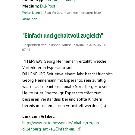
Medium:
Dill-Post
über Esperanto in Herzberg am Harz
Weiterlesen
Zum Verfassen von Kommentaren bitte
Anmelden
.
"Einfach und gehaltvoll zugleich"
Gespeichert von
Louis von Wunsc...
am/um Fr, 2015-08-14
07:43
INTERVIEW Georg Hennemann erzählt, welche
Vorteile er in Esperanto sieht
DILLENBURG Seit etwa einem Jahr beschäftigt sich
Georg Hennemann mit Esperanto, rein zufällig
war er auf die internationale Sprache gestoßen.
Heute ist er überzeugt: Esperanto trägt zum
besseren Verständnis bei und sollte Kindern
bereits in frühen Jahren vermittelt werden. (...)
Link zum Artikel:
http://www.mittelhessen.de/lokales/region-
dillenburg_artikel,-Einfach-un...
(link is external)