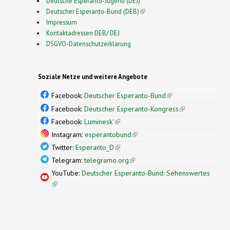
Deutsche Esperanto-Jugend (DEJ)
Deutscher Esperanto-Bund (DEB)
(link is external)
Impressum
Kontaktadressen DEB/ DEJ
DSGVO-Datenschutzerklärung
Soziale Netze und weitere Angebote
Facebook:
Deutscher Esperanto-Bund
(link is
external)
Facebook:
Deutscher Esperanto-Kongress
(link is
external)
Facebook:
Luminesk'
(link is external)
Instagram:
esperantobund
(link is external)
Twitter:
Esperanto_D
(link is external)
Telegram:
telegramo.org
(link is external)
YouTube:
Deutscher Esperanto-Bund: Sehenswertes
(link is external)