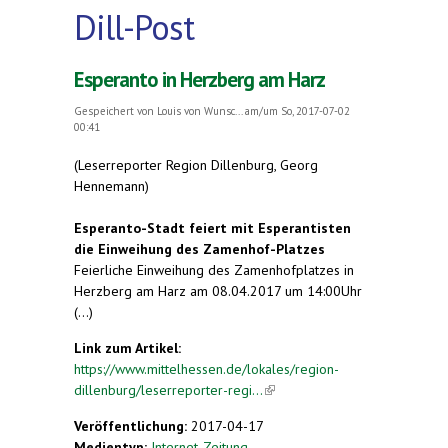
Dill-Post
Esperanto in Herzberg am Harz
Gespeichert von
Louis von Wunsc...
am/um So, 2017-07-02
00:41
(Leserreporter Region Dillenburg, Georg
Hennemann)
Esperanto-Stadt feiert mit Esperantisten
die Einweihung des Zamenhof-Platzes
Feierliche Einweihung des Zamenhofplatzes in
Herzberg am Harz am 08.04.2017 um 14:00Uhr
(...)
Link zum Artikel:
https://www.mittelhessen.de/lokales/region-
dillenburg/leserreporter-regi...
(link is external)
Veröffentlichung:
2017-04-17
Medientyp:
Internet-Zeitung