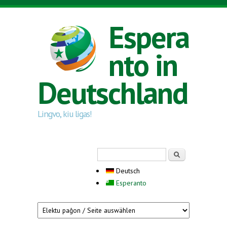
Direkt zum Inhalt
Espera
nto in
Deutschland
Lingvo, kiu ligas!
Suchformular
Suche
Deutsch
Esperanto