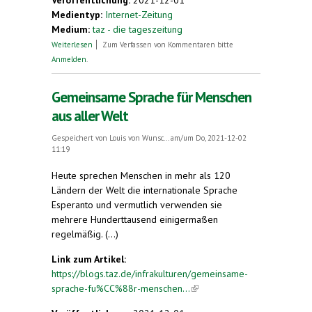
Medientyp:
Internet-Zeitung
Medium:
taz - die tageszeitung
über Gemeinsame Sprache für Menschen aus
Weiterlesen
Zum Verfassen von Kommentaren bitte
aller Welt
Anmelden
.
Gemeinsame Sprache für Menschen
aus aller Welt
Gespeichert von
Louis von Wunsc...
am/um Do, 2021-12-02
11:19
Heute sprechen Menschen in mehr als 120
Ländern der Welt die internationale Sprache
Esperanto und vermutlich verwenden sie
mehrere Hunderttausend einigermaßen
regelmäßig. (...)
Link zum Artikel:
https://blogs.taz.de/infrakulturen/gemeinsame-
sprache-fu%CC%88r-menschen...
(link is external)