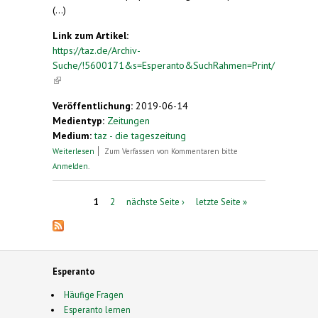
(...)
Link zum Artikel:
https://taz.de/Archiv-
Suche/!5600171&s=Esperanto&SuchRahmen=Print/
(link is external)
Veröffentlichung:
2019-06-14
Medientyp:
Zeitungen
Medium:
taz - die tageszeitung
über Brief des Tages. Esperanto für die EU. „Wir
Weiterlesen
Zum Verfassen von Kommentaren bitte
verstehen uns“
Anmelden
.
Seiten
1
2
nächste Seite ›
letzte Seite »
Esperanto
Häufige Fragen
Esperanto lernen