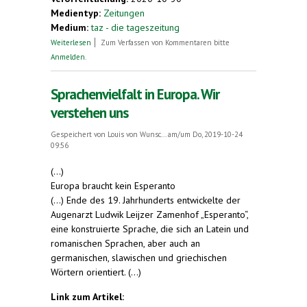
Medientyp:
Zeitungen
Medium:
taz - die tageszeitung
über Es gibt noch Welten zu entdecken
Weiterlesen
Zum Verfassen von Kommentaren bitte
Anmelden
.
Sprachenvielfalt in Europa. Wir
verstehen uns
Gespeichert von
Louis von Wunsc...
am/um Do, 2019-10-24
09:56
(...)
Europa braucht kein Esperanto
(...)
Ende des 19. Jahrhunderts entwickelte der
Augenarzt Ludwik Leijzer Zamenhof „Esperanto“,
eine konstruierte Sprache, die sich an Latein und
romanischen Sprachen, aber auch an
germanischen, slawischen und griechischen
Wörtern orientiert. (...)
Link zum Artikel: