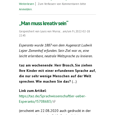
über Gefährlicher Zungenschlag
Weiterlesen
Zum Verfassen von Kommentaren bitte
Anmelden
.
„Man muss kreativ sein“
Gespeichert von
Louis von Wunsc...
am/um Fr, 2022-02-18
22:45
Esperanto wurde 1887 von dem Augenarzt Ludwik
Lejzer Zamenhof erfunden. Sein Ziel war es, eine
leicht erlernbare, neutrale Weltsprache zu kreieren.
taz am wochenende: Herr Brosch, Sie ziehen
Ihre Kinder mit einer erfundenen Sprache auf,
die nur sehr wenige Menschen auf der Welt
sprechen. Wie machen Sie das?
(...)
Link zum Artikel:
https://taz.de/Sprachwissenschaftler-ueber-
Esperanto/!5708683/
(link is external)
(erscheint am 22.08.2020 auch gedruckt in der