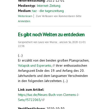
Veröffentlichung:
2021-12-01
Medientyp:
Internet-Zeitung
Medium:
taz - die tageszeitung
über Gemeinsame Sprache für Menschen aus
Weiterlesen
Zum Verfassen von Kommentaren bitte
aller Welt
Anmelden
.
Es gibt noch Welten zu entdecken
Gespeichert von
Louis von Wunsc...
am/um So, 2020-11-01
22:38
(...)
Er erzählt von den beiden großen Plansprachen,
Volapük und Esperanto,
(link is external)
ihrer enthusiastischen
Anfangszeit Ende des 19. und Anfang des 20.
Jahrhunderts und dem langsamen Verschwinden
in den folgenden Jahrzehnten. (...)
Link zum Artikel:
https://taz.de/Neues-Buch-von-Clemens-J-
Setz/!5722065/
(link is external)
Veröffentlichung:
2020-10-30