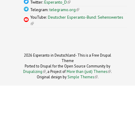
Twitter:
Esperanto_D
(link is external)
Telegram:
telegramo.org
(link is external)
YouTube:
Deutscher Esperanto-Bund: Sehenswertes
(link is external)
2026 Esperanto in Deutschland- This is a Free Drupal
Theme
Ported to Drupal for the Open Source Community by
Drupalizing
(link is external)
, a Project of
More than (just) Themes
(link is
.
Original design by
Simple Themes
.
(link is
external)
external)