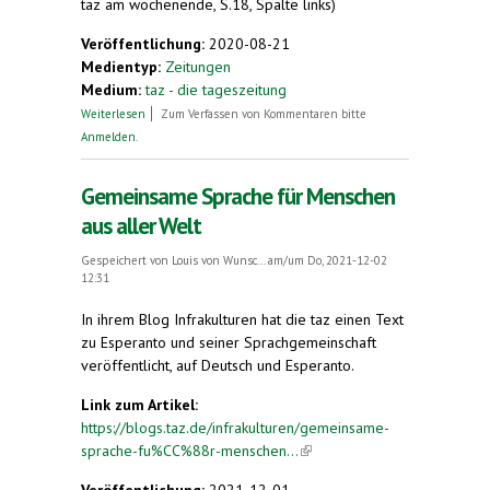
taz am wochenende, S.18, Spalte links)
Veröffentlichung:
2020-08-21
Medientyp:
Zeitungen
Medium:
taz - die tageszeitung
über „Man muss kreativ sein“
Weiterlesen
Zum Verfassen von Kommentaren bitte
Anmelden
.
Gemeinsame Sprache für Menschen
aus aller Welt
Gespeichert von
Louis von Wunsc...
am/um Do, 2021-12-02
12:31
In ihrem Blog Infrakulturen hat die taz einen Text
zu Esperanto und seiner Sprachgemeinschaft
veröffentlicht, auf Deutsch und Esperanto.
Link zum Artikel:
https://blogs.taz.de/infrakulturen/gemeinsame-
sprache-fu%CC%88r-menschen...
(link is external)
Veröffentlichung:
2021-12-01