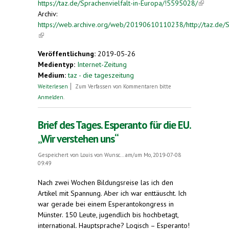
https://taz.de/Sprachenvielfalt-in-Europa/!5595028/
(link is
Archiv:
external)
https://web.archive.org/web/20190610110238/http://taz.de/Sp
(link is external)
Veröffentlichung:
2019-05-26
Medientyp:
Internet-Zeitung
Medium:
taz - die tageszeitung
über Sprachenvielfalt in Europa. Wir verstehen
Weiterlesen
Zum Verfassen von Kommentaren bitte
uns
Anmelden
.
Brief des Tages. Esperanto für die EU.
„Wir verstehen uns“
Gespeichert von
Louis von Wunsc...
am/um Mo, 2019-07-08
09:49
Nach zwei Wochen Bildungsreise las ich den
Artikel mit Spannung. Aber ich war enttäuscht. Ich
war gerade bei einem Esperantokongress in
Münster. 150 Leute, jugendlich bis hochbetagt,
international. Hauptsprache? Logisch – Esperanto!