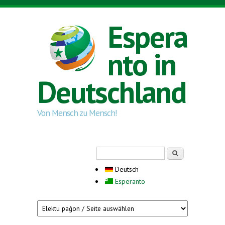
Direkt zum Inhalt
Espera
nto in
Deutschland
Von Mensch zu Mensch!
Suchformular
Suche
Deutsch
Esperanto