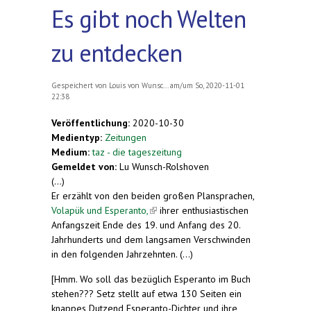
Es gibt noch Welten
zu entdecken
Gespeichert von
Louis von Wunsc...
am/um So, 2020-11-01
22:38
Veröffentlichung:
2020-10-30
Medientyp:
Zeitungen
Medium:
taz - die tageszeitung
Gemeldet von:
Lu Wunsch-Rolshoven
(...)
Er erzählt von den beiden großen Plansprachen,
Volapük und Esperanto,
(link is external)
ihrer enthusiastischen
Anfangszeit Ende des 19. und Anfang des 20.
Jahrhunderts und dem langsamen Verschwinden
in den folgenden Jahrzehnten. (...)
[Hmm. Wo soll das bezüglich Esperanto im Buch
stehen??? Setz stellt auf etwa 130 Seiten ein
knappes Dutzend Esperanto-Dichter und ihre