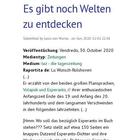
Es gibt noch Welten
zu entdecken
Submitted by
Louis von Wunsc...
on Sun, 2020-11-01 22:38
Veröffentlichung:
Vendredo, 30. October 2020
Medientyp:
Zeitungen
Medium:
taz - die tageszeitung
Raportita de:
Lu Wunsch-Rolshoven
(...)
Er erzählt von den beiden großen Plansprachen,
Volapük und Esperanto,
(link is external)
ihrer enthusiastischen
Anfangszeit Ende des 19. und Anfang des 20.
Jahrhunderts und dem langsamen Verschwinden
in den folgenden Jahrzehnten. (...)
[Hmm. Wo soll das bezüglich Esperanto im Buch
stehen??? Setz stellt auf etwa 130 Seiten ein
knappes Dutzend Esperanto-Dichter und ihre