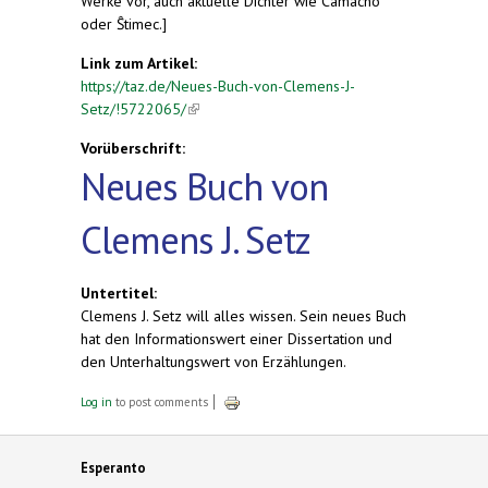
Werke vor, auch aktuelle Dichter wie Camacho
oder Ŝtimec.]
Link zum Artikel:
https://taz.de/Neues-Buch-von-Clemens-J-
Setz/!5722065/
(link is external)
Vorüberschrift:
Neues Buch von
Clemens J. Setz
Untertitel:
Clemens J. Setz will alles wissen. Sein neues Buch
hat den Informationswert einer Dissertation und
den Unterhaltungswert von Erzählungen.
Log in
to post comments
Esperanto