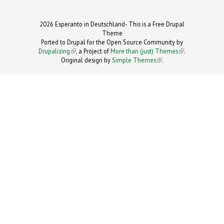
2026 Esperanto in Deutschland- This is a Free Drupal
Theme
Ported to Drupal for the Open Source Community by
Drupalizing
(link is external)
, a Project of
More than (just) Themes
(link is
.
Original design by
Simple Themes
.
(link is
external)
external)