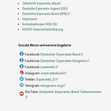
Zeitschrift: Esperanto aktuell
Deutsche Esperanto-Jugend (DEJ)
Deutscher Esperanto-Bund (DEB)
(link is external)
Impressum
Kontaktadressen DEB/ DEJ
DSGVO-Datenschutzerklärung
Soziale Netze und weitere Angebote
Facebook:
Deutscher Esperanto-Bund
(link is
external)
Facebook:
Deutscher Esperanto-Kongress
(link is
external)
Facebook:
Luminesk'
(link is external)
Instagram:
esperantobund
(link is external)
Twitter:
Esperanto_D
(link is external)
Telegram:
telegramo.org
(link is external)
YouTube:
Deutscher Esperanto-Bund: Sehenswertes
(link is external)