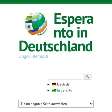
Direkt zum Inhalt
Espera
nto in
Deutschland
Lingvo internacia!
Suchformular
Suche
Deutsch
Esperanto