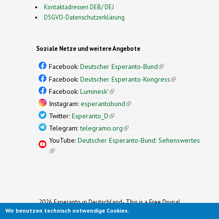
Kontaktadressen DEB/ DEJ
DSGVO-Datenschutzerklärung
Soziale Netze und weitere Angebote
Facebook:
Deutscher Esperanto-Bund
(link is
external)
Facebook:
Deutscher Esperanto-Kongress
(link is
external)
Facebook:
Luminesk'
(link is external)
Instagram:
esperantobund
(link is external)
Twitter:
Esperanto_D
(link is external)
Telegram:
telegramo.org
(link is external)
YouTube:
Deutscher Esperanto-Bund: Sehenswertes
(link is external)
2026 Esperanto in Deutschland- This is a Free Drupal
Wir benutzen technisch notwendige Cookies.
Theme