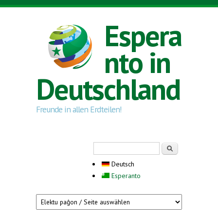
Direkt zum Inhalt
Espera
nto in
Deutschland
Freunde in allen Erdteilen!
Suchformular
Suche
Deutsch
Esperanto