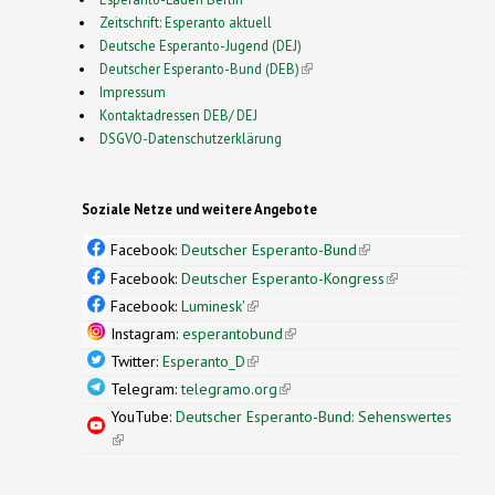
Zeitschrift: Esperanto aktuell
Deutsche Esperanto-Jugend (DEJ)
Deutscher Esperanto-Bund (DEB)
(link is external)
Impressum
Kontaktadressen DEB/ DEJ
DSGVO-Datenschutzerklärung
Soziale Netze und weitere Angebote
Facebook:
Deutscher Esperanto-Bund
(link is
external)
Facebook:
Deutscher Esperanto-Kongress
(link is
external)
Facebook:
Luminesk'
(link is external)
Instagram:
esperantobund
(link is external)
Twitter:
Esperanto_D
(link is external)
Telegram:
telegramo.org
(link is external)
YouTube:
Deutscher Esperanto-Bund: Sehenswertes
(link is external)