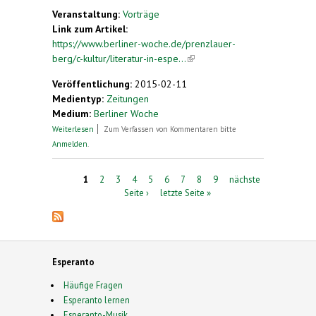
Veranstaltung:
Vorträge
Link zum Artikel:
https://www.berliner-woche.de/prenzlauer-
berg/c-kultur/literatur-in-espe...
(link is external)
Veröffentlichung:
2015-02-11
Medientyp:
Zeitungen
Medium:
Berliner Woche
über Literatur in Esperanto
Weiterlesen
Zum Verfassen von Kommentaren bitte
Anmelden
.
Seiten
1
2
3
4
5
6
7
8
9
nächste
Seite ›
letzte Seite »
Esperanto
Häufige Fragen
Esperanto lernen
Esperanto-Musik