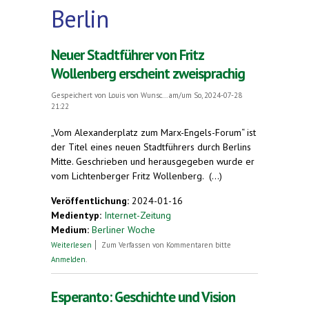
Berlin
Neuer Stadtführer von Fritz
Wollenberg erscheint zweisprachig
Gespeichert von
Louis von Wunsc...
am/um So, 2024-07-28
21:22
„Vom Alexanderplatz zum Marx-Engels-Forum“ ist
der Titel eines neuen Stadtführers durch Berlins
Mitte. Geschrieben und herausgegeben wurde er
vom Lichtenberger Fritz Wollenberg. (...)
Veröffentlichung:
2024-01-16
Medientyp:
Internet-Zeitung
Medium:
Berliner Woche
über Neuer Stadtführer von Fritz Wollenberg
Weiterlesen
Zum Verfassen von Kommentaren bitte
erscheint zweisprachig
Anmelden
.
Esperanto: Geschichte und Vision