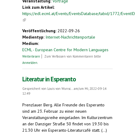
Veranstaltung:
Vorträge
Link zum Artikel:
https://edl.ecml.at/Events/EventsDatabase/tabid/1772/EventI
(link is external)
Veröffentlichung:
2022-09-26
Medientyp:
Internet-Nachrichtenportale
Medium:
ECML - European Centre for Modern Languages
über Esperanto als ergänzende Sprache - mehr
Weiterlesen
Zum Verfassen von Kommentaren bitte
Sprachengerechtigkeit in der EU
Anmelden
.
Literatur in Esperanto
Gespeichert von
Louis von Wunsc...
am/um Mi, 2022-09-14
12:49
Prenzlauer Berg.
Alle Freunde des Esperanto
sind am 23. Februar zu einer neuen
Veranstaltungsreihe eingeladen. Im Kulturzentrum
an der Danziger Straße 50 findet von 19.30 bis
21.30 Uhr ein Esperanto-Literaturcafé statt. (...)