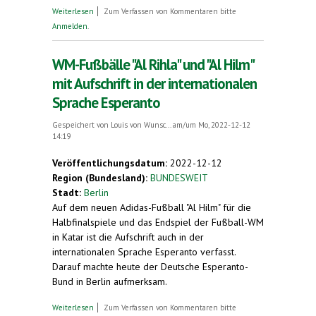
über Auf den Spuren von Bauten und Menschen
Weiterlesen
Zum Verfassen von Kommentaren bitte
Anmelden
.
WM-Fußbälle "Al Rihla" und "Al Hilm"
mit Aufschrift in der internationalen
Sprache Esperanto
Gespeichert von
Louis von Wunsc...
am/um Mo, 2022-12-12
14:19
Veröffentlichungsdatum:
2022-12-12
Region (Bundesland):
BUNDESWEIT
Stadt:
Berlin
Auf dem neuen Adidas-Fußball "Al Hilm" für die
Halbfinalspiele und das Endspiel der Fußball-WM
in Katar ist die Aufschrift auch in der
internationalen Sprache Esperanto verfasst.
Darauf machte heute der Deutsche Esperanto-
Bund in Berlin aufmerksam.
über WM-Fußbälle "Al Rihla" und "Al Hilm" mit
Weiterlesen
Zum Verfassen von Kommentaren bitte