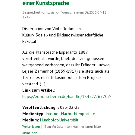
einer Kunstsprache
Gespeichert von
Louis von Wunsc...
am/um Di, 2023-04-11
13:45
Dissertation von Viola Beckmann
Kultur-, Sozial- und Bildungswissenschaftliche
Fakultät
Als die Plansprache Esperanto 1887
veröffentlicht wurde, blieb den Zeitgenossen
weitgehend verborgen, dass ihr Erfinder Ludwig
Lejzer Zamenhof (1859-1917) sie stets auch als
Teil eines ethisch-kosmopolitischen Projekts
verstand. (...)
Link zum Artikel:
https://edoc.hu-berlin.de/handle/18452/26770
(link is
external)
Veröffentlichung:
2023-02-22
Medientyp:
Internet-Nachrichtenportale
Medium:
Humboldt-Universität
über Esperanto: Geschichte und Vision einer
Weiterlesen
Zum Verfassen von Kommentaren bitte
Kunstsprache
Anmelden
.