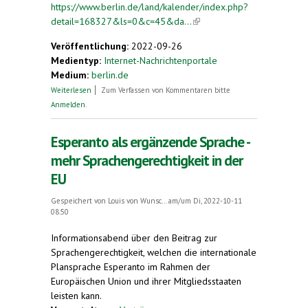
https://www.berlin.de/land/kalender/index.php?
detail=168327&ls=0&c=45&da...
(link is external)
Veröffentlichung:
2022-09-26
Medientyp:
Internet-Nachrichtenportale
Medium:
berlin.de
über Esperanto als ergänzende Sprache - mehr
Weiterlesen
Zum Verfassen von Kommentaren bitte
Sprachengerechtigkeit in der EU
Anmelden
.
Esperanto als ergänzende Sprache -
mehr Sprachengerechtigkeit in der
EU
Gespeichert von
Louis von Wunsc...
am/um Di, 2022-10-11
08:50
Informationsabend über den Beitrag zur
Sprachengerechtigkeit, welchen die internationale
Plansprache Esperanto im Rahmen der
Europäischen Union und ihrer Mitgliedsstaaten
leisten kann.