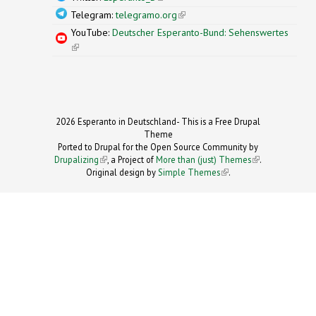
Telegram:
telegramo.org
(link is external)
YouTube:
Deutscher Esperanto-Bund: Sehenswertes
(link is external)
2026 Esperanto in Deutschland- This is a Free Drupal
Theme
Ported to Drupal for the Open Source Community by
Drupalizing
(link is external)
, a Project of
More than (just) Themes
(link is
.
Original design by
Simple Themes
.
(link is
external)
external)