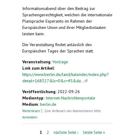
external)
Informationsabend über den Beitrag zur
Sprachengerechtigkeit, welchen die internationale
Plansprache Esperanto im Rahmen der
Europäischen Union und ihrer Mitgliedsstaaten
leisten kann.
Die Veranstaltung findet anlässlich des
Europäischen Tages der Sprachen statt.
Veranstaltung:
Vorträge
Link zum Artikel:
https://www.berlin.de/land/kalender/index.php?
detail=168327&ls=0&c=45&da...
(link is external)
Veröffentlichung:
2022-09-26
Medientyp:
Internet-Nachrichtenportale
Medium:
berlin.de
über Esperanto als ergänzende Sprache - mehr
Weiterlesen
Zum Verfassen von Kommentaren bitte
Sprachengerechtigkeit in der EU
Anmelden
.
Seiten
1
2
nächste Seite ›
letzte Seite »