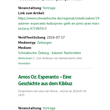
Veranstaltung:
Vorträge
Link zum Artikel:
https://www.schwaebische.de/regional/ostalb/aalen/19-
aalener-esperanto-kulturpreis-geht-an-jomo-jean-marc-
leclerq-4724830
(link is external)
Veröffentlichung:
2026-07-17
Medientyp:
Zeitungen
Medium:
Schwäbische Zeitung - Aalener Nachrichten
über 19. Aalener Esperanto-Kulturpreis geht an
Weiterlesen
Zum Verfassen von Kommentaren bitte
„JoMo“ Jean-Marc Leclerq
Anmelden
.
Amos Oz: Esperanto – Eine
Geschichte aus dem Kibbuz
Gespeichert von
Louis von Wunsc...
am/um Sa, 2026-07-18
14:35
Veranstaltung:
Vorträge