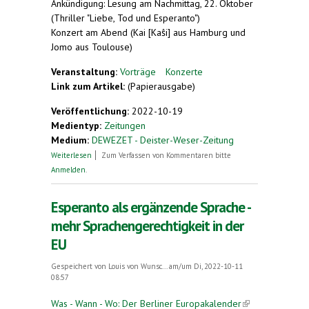
Ankündigung: Lesung am Nachmittag, 22. Oktober
(Thriller "Liebe, Tod und Esperanto")
Konzert am Abend (Kai [Kaŝi] aus Hamburg und
Jomo aus Toulouse)
Veranstaltung:
Vorträge
Konzerte
Link zum Artikel:
(Papierausgabe)
Veröffentlichung:
2022-10-19
Medientyp:
Zeitungen
Medium:
DEWEZET - Deister-Weser-Zeitung
über 35 Jahre "Esperanto" in Hameln
Weiterlesen
Zum Verfassen von Kommentaren bitte
Anmelden
.
Esperanto als ergänzende Sprache -
mehr Sprachengerechtigkeit in der
EU
Gespeichert von
Louis von Wunsc...
am/um Di, 2022-10-11
08:57
Was - Wann - Wo: Der Berliner Europakalender
(link is