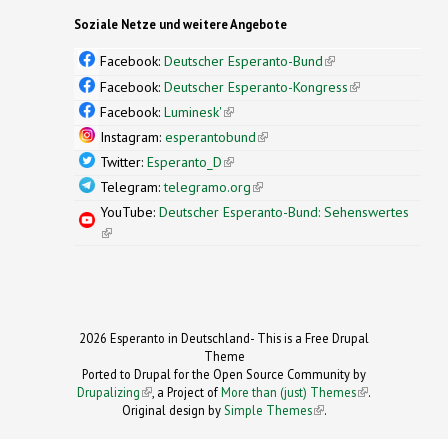
Soziale Netze und weitere Angebote
Facebook:
Deutscher Esperanto-Bund
(link is
external)
Facebook:
Deutscher Esperanto-Kongress
(link is
external)
Facebook:
Luminesk'
(link is external)
Instagram:
esperantobund
(link is external)
Twitter:
Esperanto_D
(link is external)
Telegram:
telegramo.org
(link is external)
YouTube:
Deutscher Esperanto-Bund: Sehenswertes
(link is external)
2026 Esperanto in Deutschland- This is a Free Drupal
Theme
Ported to Drupal for the Open Source Community by
Drupalizing
(link is external)
, a Project of
More than (just) Themes
(link is
.
Original design by
Simple Themes
.
(link is
external)
external)