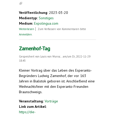
(link is external)
Veröffentlichung:
2023-03-20
Medientyp:
Sonstiges
Medium:
Expolingua.com
über Reisen mit Esperanto + Schnupperkurs
Weiterlesen
Zum Verfassen von Kommentaren bitte
Esperanto
Anmelden
.
Zamenhof-Tag
Gespeichert von
Louis von Wunsc...
am/um Di, 2022-11-29
18:45
Kleiner Vortrag über das Leben des Esperanto-
Begründers Ludwig Zamenhof, der vor 163
Jahren in Bialistok geboren ist. Anschließend eine
Weihnachtsfeier mit den Esperanto-Freunden
Braunschweigs.
Veranstaltung:
Vorträge
Link zum Artikel:
https://die-