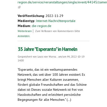
region.de/service/veranstaltungen/single/event/44145/zamen
(link is external)
Veröffentlichung:
2022-11-29
Medientyp:
Internet-Nachrichtenportale
Medium:
die-region.de
über Zamenhof-Tag
Weiterlesen
Zum Verfassen von Kommentaren bitte
Anmelden
.
35 Jahre "Esperanto" in Hameln
Gespeichert von
Louis von Wunsc...
am/um Mi, 2022-10-19
14:00
"Esperanto, das ist ein weltumspannendes
Netzwerk, das seit über 100 Jahren existiert. Es
bringt Menschen aller Kulturen zusammen,
fördert globale Freundschaften und das Schöne
dabei ist: Dieses soziale Netzwerk ist frei von
Hassbotschaften und erleichtert persönliche
Begegnungen für alle Menschen." (...)