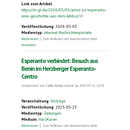
Link zum Artikel:
https://in-gl.de/2026/05/05/amos-oz-esperanto-
eine-geschichte-aus-dem-kibbuz/
(link is external)
Veröffentlichung:
2026-05-05
Medientyp:
Internet-Nachrichtenportale
über Amos Oz: Esperanto – Eine Geschichte aus
Weiterlesen
Zum Verfassen von Kommentaren bitte
dem Kibbuz
Anmelden
.
Esperanto verbindet: Besuch aus
Benin im Herzberger Esperanto-
Centro
Gespeichert von
Zsófia Kóródy
am/um Sa, 2025-05-31 12:59
Veranstaltung:
Vorträge
Veröffentlichung:
2025-05-23
Medientyp:
Zeitungen
Medium:
HarzKurier
über Esperanto verbindet: Besuch aus Benin im
Weiterlesen
Zum Verfassen von Kommentaren bitte
Herzberger Esperanto-Centro