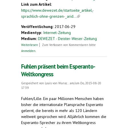
Link zum Artikel:
https://www.dewezet.de/startseite_artikel,-
sprachlich-ohne-grenzen-_arid...
(link is external)
Veröffentlichung:
2017-06-29
Medientyp:
Internet-Zeitung
Medium:
DEWEZET - Deister-Weser-Zeitung
über Sprachlich ohne Grenzen
Weiterlesen
Zum Verfassen von Kommentaren bitte
Anmelden
.
Fuhlen präsent beim Esperanto-
Weltkongress
Gespeichert von
Louis von Wunsc...
am/um Do, 2015-08-20
17:39
Fuhlen/Lille. Ein paar Millionen Menschen haben
bisher die internationale Plansprache Esperanto
gelernt, die bereits in mehr als 120 Ländern
weltweit gesprochen wird. Alljährlich kommen die
Esperanto-Sprecher zu ihrem Weltkongress