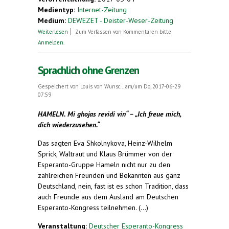
Medientyp:
Internet-Zeitung
Medium:
DEWEZET - Deister-Weser-Zeitung
über Wortgewandt ins Jubeljahr
Weiterlesen
Zum Verfassen von Kommentaren bitte
Anmelden
.
Sprachlich ohne Grenzen
Gespeichert von
Louis von Wunsc...
am/um Do, 2017-06-29
07:59
HAMELN. Mi ghojas revidi vin“ – „Ich freue mich,
dich wiederzusehen.“
Das sagten Eva Shkolnykova, Heinz-Wilhelm
Sprick, Waltraut und Klaus Brümmer von der
Esperanto-Gruppe Hameln nicht nur zu den
zahlreichen Freunden und Bekannten aus ganz
Deutschland, nein, fast ist es schon Tradition, dass
auch Freunde aus dem Ausland am Deutschen
Esperanto-Kongress teilnehmen. (...)
Veranstaltung:
Deutscher Esperanto-Kongress