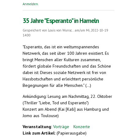
aller Welt
Anmelden
.
35 Jahre "Esperanto" in Hameln
Gespeichert von
Louis von Wunsc...
am/um Mi, 2022-10-19
14:00
"Esperanto, das ist ein weltumspannendes
Netzwerk, das seit über 100 Jahren existiert. Es
bringt Menschen aller Kulturen zusammen,
fördert globale Freundschaften und das Schöne
dabei ist: Dieses soziale Netzwerk ist frei von
Hassbotschaften und erleichtert persönliche
Begegnungen für alle Menschen." (...)
Ankündigung: Lesung am Nachmittag, 22. Oktober
(Thriller "Liebe, Tod und Esperanto")
Konzert am Abend (Kai [Kaŝi] aus Hamburg und
Jomo aus Toulouse)
Veranstaltung:
Vorträge
Konzerte
Link zum Artikel:
(Papierausgabe)