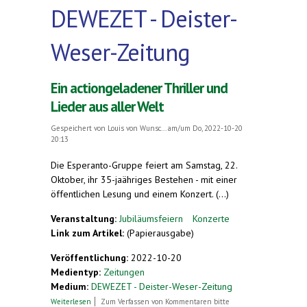
DEWEZET - Deister-
Weser-Zeitung
Ein actiongeladener Thriller und
Lieder aus aller Welt
Gespeichert von
Louis von Wunsc...
am/um Do, 2022-10-20
20:13
Die Esperanto-Gruppe feiert am Samstag, 22.
Oktober, ihr 35-jaähriges Bestehen - mit einer
öffentlichen Lesung und einem Konzert. (...)
Veranstaltung:
Jubiläumsfeiern
Konzerte
Link zum Artikel:
(Papierausgabe)
Veröffentlichung:
2022-10-20
Medientyp:
Zeitungen
Medium:
DEWEZET - Deister-Weser-Zeitung
über Ein actiongeladener Thriller und Lieder aus
Weiterlesen
Zum Verfassen von Kommentaren bitte