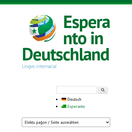
Direkt zum Inhalt
Espera
nto in
Deutschland
Lingvo internacia!
Suchformular
Suche
Deutsch
Esperanto