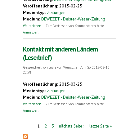
Veröffentlichung:
2015-02-25
Medientyp:
Zeitungen
Medium:
DEWEZET - Deister-Weser-Zeitung
über Esperanto - Sprache für die ganze Welt
Weiterlesen
Zum Verfassen von Kommentaren bitte
Anmelden
.
Kontakt mit anderen Ländern
(Leserbrief)
Gespeichert von
Louis von Wunsc...
am/um So, 2015-08-16
22:58
Veröffentlichung:
2015-03-25
Medientyp:
Zeitungen
Medium:
DEWEZET - Deister-Weser-Zeitung
über Kontakt mit anderen Ländern (Leserbrief)
Weiterlesen
Zum Verfassen von Kommentaren bitte
Anmelden
.
Seiten
1
2
3
nächste Seite ›
letzte Seite »