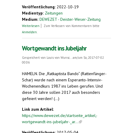
Veröffentlichung:
2022-10-19
Medientyp:
Zeitungen
Medium:
DEWEZET - Deister-Weser-Zeitung
über 35 Jahre "Esperanto" in Hameln
Weiterlesen
Zum Verfassen von Kommentaren bitte
Anmelden
.
Wortgewandt ins Jubeljahr
Gespeichert von
Louis von Wunsc...
am/um So, 2017-07-02
00:06
HAMELN. Die „Ratkaptista Bando“ (Rattenfänger-
Schar) wurde nach einem Esperanto-Intensiv-
Wochenendkurs 1987 ins Leben gerufen. Und
diese 30 Jahre sollen 2017 auch besonders
gefeiert werden! (...)
Link zum Artikel:
https://www.dewezet.de/startseite_artikel,-
wortgewandt-ins-jubeljahr-_ar...
(link is external)
Veröffentlichung:
2017-05-04