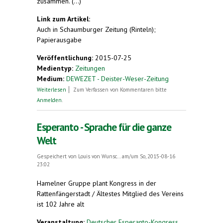
zusammen. (...)
Link zum Artikel:
Auch in Schaumburger Zeitung (Rinteln);
Papierausgabe
Veröffentlichung:
2015-07-25
Medientyp:
Zeitungen
Medium:
DEWEZET - Deister-Weser-Zeitung
über Fuhlen präsent beim Esperanto-
Weiterlesen
Zum Verfassen von Kommentaren bitte
Weltkongress
Anmelden
.
Esperanto - Sprache für die ganze
Welt
Gespeichert von
Louis von Wunsc...
am/um So, 2015-08-16
23:02
Hamelner Gruppe plant Kongress in der
Rattenfängerstadt / Ältestes Mitglied des Vereins
ist 102 Jahre alt
Veranstaltung:
Deutscher Esperanto-Kongress