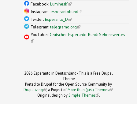
external)
Facebook:
Luminesk'
(link is external)
Instagram:
esperantobund
(link is external)
Twitter:
Esperanto_D
(link is external)
Telegram:
telegramo.org
(link is external)
YouTube:
Deutscher Esperanto-Bund: Sehenswertes
(link is external)
2026 Esperanto in Deutschland- This is a Free Drupal
Theme
Ported to Drupal for the Open Source Community by
Drupalizing
(link is external)
, a Project of
More than (just) Themes
(link is
.
Original design by
Simple Themes
.
(link is
external)
external)