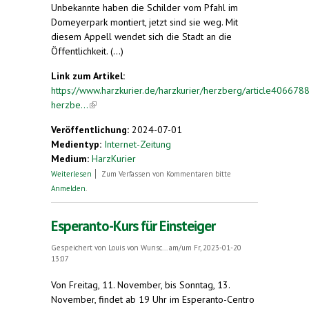
Unbekannte haben die Schilder vom Pfahl im
Domeyerpark montiert, jetzt sind sie weg. Mit
diesem Appell wendet sich die Stadt an die
Öffentlichkeit. (...)
Link zum Artikel:
https://www.harzkurier.de/harzkurier/herzberg/article4066788
herzbe...
(link is external)
Veröffentlichung:
2024-07-01
Medientyp:
Internet-Zeitung
Medium:
HarzKurier
über In Herzberg: Esperanto-Unikate immer noch
Weiterlesen
Zum Verfassen von Kommentaren bitte
unauffindbar
Anmelden
.
Esperanto-Kurs für Einsteiger
Gespeichert von
Louis von Wunsc...
am/um Fr, 2023-01-20
13:07
Von Freitag, 11. November, bis Sonntag, 13.
November, findet ab 19 Uhr im Esperanto-Centro