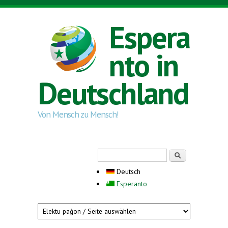
Direkt zum Inhalt
Espera
nto in
Deutschland
Von Mensch zu Mensch!
Suchformular
Suche
Deutsch
Esperanto