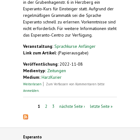
in der Grubenhagenstr. 6 in Herzberg ein
Esperanto-Kurs für Einsteiger statt. Aufgrund der
regelmäßigen Grammatik sei die Sprache
Esperanto schnell zu erlernen. Vorkenntnisse sind
nicht erforderlich. Für weitere Informationen steht
das Esperanto-Centro zur Verfügung.
Veranstaltung:
Sprachkurse Anfänger
Link zum Artikel:
(Papierausgabe)
Veröffentlichung:
2022-11-08
Medientyp:
Zeitungen
Medium:
HarzKurier
über Esperanto-Kurs für Einsteiger
Weiterlesen
Zum Verfassen von Kommentaren bitte
Anmelden
.
Seiten
1
2
3
nächste Seite ›
letzte Seite »
Esperanto