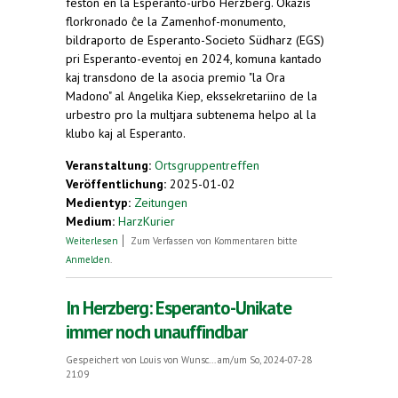
feston en la Esperanto-urbo Herzberg. Okazis
florkronado ĉe la Zamenhof-monumento,
bildraporto de Esperanto-Societo Südharz (EGS)
pri Esperanto-eventoj en 2024, komuna kantado
kaj transdono de la asocia premio "la Ora
Madono" al Angelika Kiep, ekssekretariino de la
urbestro pro la multjara subtenema helpo al la
klubo kaj al Esperanto.
Veranstaltung:
Ortsgruppentreffen
Veröffentlichung:
2025-01-02
Medientyp:
Zeitungen
Medium:
HarzKurier
über Esperanto-Gesellschaft lässt das Jahr
Weiterlesen
Zum Verfassen von Kommentaren bitte
ausklingen
Anmelden
.
In Herzberg: Esperanto-Unikate
immer noch unauffindbar
Gespeichert von
Louis von Wunsc...
am/um So, 2024-07-28
21:09