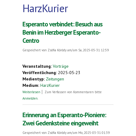
HarzKurier
Esperanto verbindet: Besuch aus
Benin im Herzberger Esperanto-
Centro
Gespeichert von
Zsófia Kóródy
am/um Sa, 2025-05-31 12:59
Veranstaltung:
Vorträge
Veröffentlichung:
2025-05-23
Medientyp:
Zeitungen
Medium:
HarzKurier
über Esperanto verbindet: Besuch aus Benin im
Weiterlesen
Zum Verfassen von Kommentaren bitte
Herzberger Esperanto-Centro
Anmelden
.
Erinnerung an Esperanto-Pioniere:
Zwei Gedenksteine eingeweiht
Gespeichert von
Zsófia Kóródy
am/um Mo, 2025-03-31 01:39