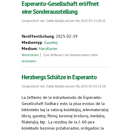
Esperanto-Gesellschaft eröffnet
eine Sonderausstellung
Gespeichert von
Zsófia Kóródy
am/um Mo, 2025-03-31 00:15
Veröffentlichung:
2025-02-19
Medientyp:
Gazetoj
Medium:
HarzKurier
über Max und Moritz mal anders: Esperanto-
Weiterlesen
Zum Verfassen von Kommentaren bitte
Gesellschaft eröffnet eine Sonderausstellung
Anmelden
.
Herzbergs Schätze in Esperanto
Gespeichert von
Zsófia Kóródy
am/um Mo, 2025-02-03 02:28
La ĉeftemo de la estrarkunsido de Esperanto-
Gesellschaft Südharz estis la plua evoluo de la
biblioteko kaj la valoraj kolektaĵoj, arkivmaterialoj:
libroj, gazetoj, filmoj, turismaj broŝuroj, medaloj,
filatelaĵoj, ktp. La rezultoj de la ĉ. 60-jara
kolektado bezonas prilaboradon, ordigadon, la