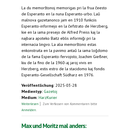
La du memorŝtonoj memorigas pri la frua ĉeesto
de Esperanto en la nuna Esperanto-urbo. Laŭ
malnova gazetanonco jam en 1910 funkciis
Esperanto-informejo en la ĉefstrato de Herzberg,
kie en la iama presejo de Alfred Preiss kaj la
najbara apoteko Baitz eblis informiĝi pri la
internacia lingvo. La alia memorŝtono estas
enkonstruita en la pavimo antaŭ la iama loĝdomo
de la fama Esperanto-fervojisto, Joachim Gießner,
kiu de la fino de la 1960-aj jaroj vivis en
Herzberg, estis estro de la stacidomo kaj fondis
Esperanto-Gesellschaft Südharz en 1976.
Veröffentlichung:
2025-03-28
Medientyp:
Gazetoj
Medium:
HarzKurier
über Erinnerung an Esperanto-Pioniere: Zwei
Weiterlesen
Zum Verfassen von Kommentaren bitte
Gedenksteine eingeweiht
Anmelden
.
Max und Moritz mal anders: