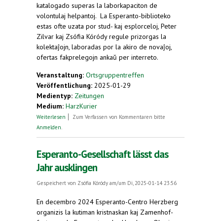
katalogado superas la laborkapaciton de
volontulaj helpantoj. La Esperanto-biblioteko
estas ofte uzata por stud- kaj esplorceloj, Peter
Zilvar kaj Zsófia Kóródy regule prizorgas la
kolektaĵojn, laboradas por la akiro de novaĵoj,
ofertas fakprelegojn ankaŭ per interreto.
Veranstaltung:
Ortsgruppentreffen
Veröffentlichung:
2025-01-29
Medientyp:
Zeitungen
Medium:
HarzKurier
über Herzbergs Schätze in Esperanto
Weiterlesen
Zum Verfassen von Kommentaren bitte
Anmelden
.
Esperanto-Gesellschaft lässt das
Jahr ausklingen
Gespeichert von
Zsófia Kóródy
am/um Di, 2025-01-14 23:56
En decembro 2024 Esperanto-Centro Herzberg
organizis la kutiman kristnaskan kaj Zamenhof-