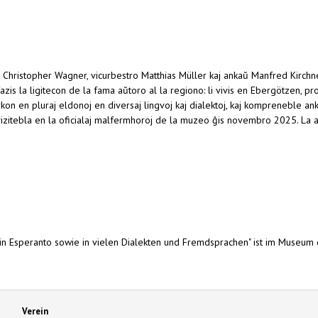
Christopher Wagner, vicurbestro Matthias Müller kaj ankaŭ Manfred Kirchne
s la ligitecon de la fama aŭtoro al la regiono: li vivis en Ebergötzen, pro
kon en pluraj eldonoj en diversaj lingvoj kaj dialektoj, kaj kompreneble an
s vizitebla en la oficialaj malfermhoroj de la muzeo ĝis novembro 2025. L
 in Esperanto sowie in vielen Dialekten und Fremdsprachen" ist im Museu
Verein