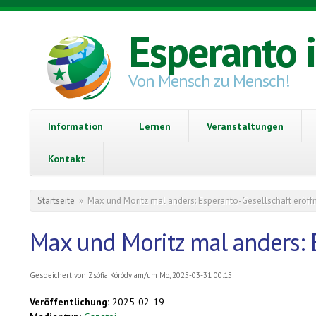
Direkt zum Inhalt
Esperanto 
Von Mensch zu Mensch!
Information
Lernen
Veranstaltungen
Kontakt
Sie sind hier
Startseite
»
Max und Moritz mal anders: Esperanto-Gesellschaft eröff
Max und Moritz mal anders: 
Gespeichert von
Zsófia Kóródy
am/um Mo, 2025-03-31 00:15
Veröffentlichung:
2025-02-19