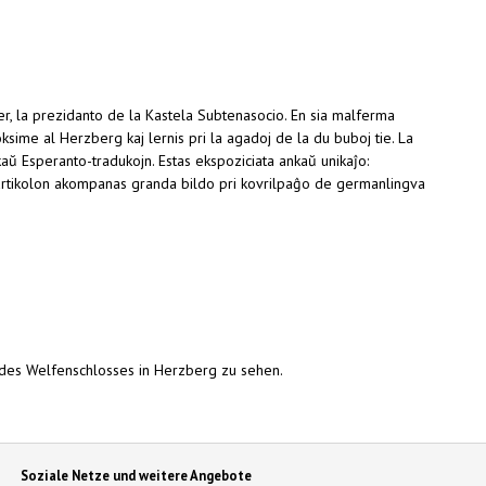
r, la prezidanto de la Kastela Subtenasocio. En sia malferma
ksime al Herzberg kaj lernis pri la agadoj de la du buboj tie. La
kaŭ Esperanto-tradukojn. Estas ekspoziciata ankaŭ unikaĵo:
a artikolon akompanas granda bildo pri kovrilpaĝo de germanlingva
m des Welfenschlosses in Herzberg zu sehen.
Soziale Netze und weitere Angebote