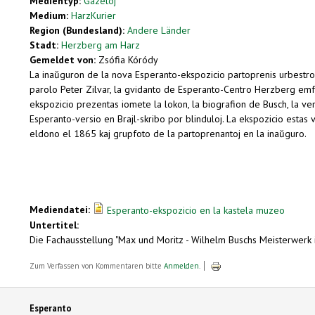
Medientyp:
Gazetoj
Medium:
HarzKurier
Region (Bundesland):
Andere Länder
Stadt:
Herzberg am Harz
Gemeldet von:
Zsófia Kóródy
La inaŭguron de la nova Esperanto-ekspozicio partoprenis urbestro 
parolo Peter Zilvar, la gvidanto de Esperanto-Centro Herzberg emfazi
ekspozicio prezentas iomete la lokon, la biografion de Busch, la ver
Esperanto-versio en Brajl-skribo por blinduloj. La ekspozicio esta
eldono el 1865 kaj grupfoto de la partoprenantoj en la inaŭguro.
Mediendatei:
Esperanto-ekspozicio en la kastela muzeo
Untertitel:
Die Fachausstellung "Max und Moritz - Wilhelm Buschs Meisterwerk
Zum Verfassen von Kommentaren bitte
Anmelden
.
Esperanto