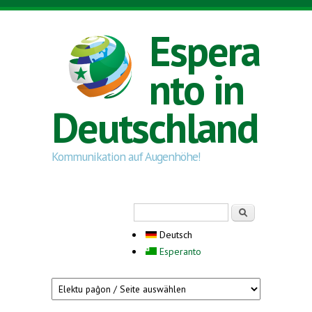
Direkt zum Inhalt
Espera
nto in
Deutschland
Kommunikation auf Augenhöhe!
Suchformular
Suche
Deutsch
Esperanto