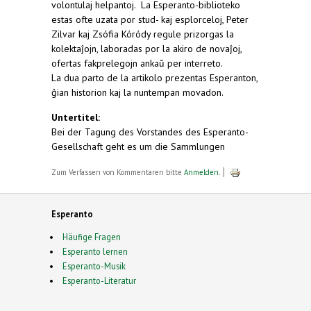
volontulaj helpantoj. La Esperanto-biblioteko
estas ofte uzata por stud- kaj esplorceloj, Peter
Zilvar kaj Zsófia Kóródy regule prizorgas la
kolektaĵojn, laboradas por la akiro de novaĵoj,
ofertas fakprelegojn ankaŭ per interreto.
La dua parto de la artikolo prezentas Esperanton,
ĝian historion kaj la nuntempan movadon.
Untertitel:
Bei der Tagung des Vorstandes des Esperanto-
Gesellschaft geht es um die Sammlungen
Zum Verfassen von Kommentaren bitte
Anmelden
.
Esperanto
Häufige Fragen
Esperanto lernen
Esperanto-Musik
Esperanto-Literatur