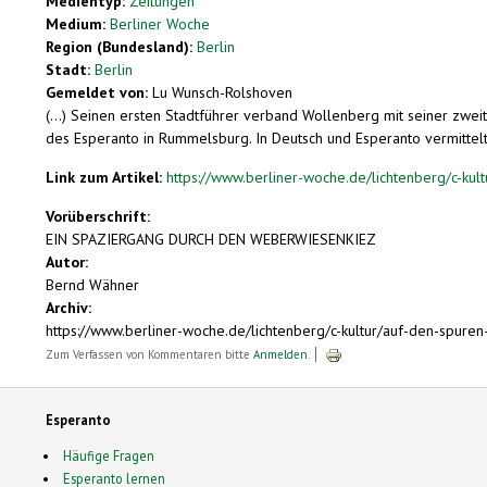
Medientyp:
Zeitungen
Medium:
Berliner Woche
Region (Bundesland):
Berlin
Stadt:
Berlin
Gemeldet von:
Lu Wunsch-Rolshoven
(...) Seinen ersten Stadtführer verband Wollenberg mit seiner zw
des Esperanto in Rummelsburg. In Deutsch und Esperanto vermittelte
Link zum Artikel:
https://www.berliner-woche.de/lichtenberg/c-kul
Vorüberschrift:
EIN SPAZIERGANG DURCH DEN WEBERWIESENKIEZ
Autor:
Bernd Wähner
Archiv:
https://www.berliner-woche.de/lichtenberg/c-kultur/auf-den-spu
Zum Verfassen von Kommentaren bitte
Anmelden
.
Esperanto
Häufige Fragen
Esperanto lernen