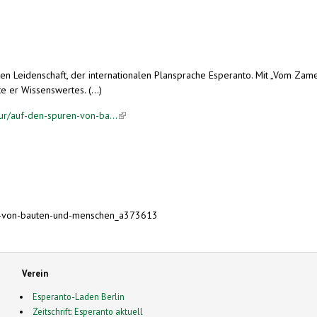
eiten Leidenschaft, der internationalen Plansprache Esperanto. Mit „Vom 
 er Wissenswertes. (...)
tur/auf-den-spuren-von-ba...
(link is external)
ren-von-bauten-und-menschen_a373613
Verein
Esperanto-Laden Berlin
Zeitschrift: Esperanto aktuell