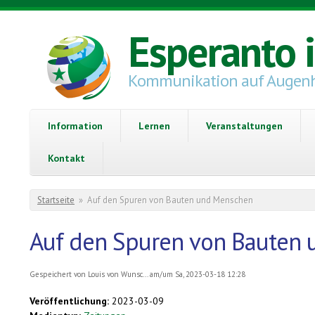
Direkt zum Inhalt
Esperanto 
Kommunikation auf Augen
Information
Lernen
Veranstaltungen
Kontakt
Sie sind hier
Startseite
»
Auf den Spuren von Bauten und Menschen
Auf den Spuren von Bauten
Gespeichert von
Louis von Wunsc...
am/um Sa, 2023-03-18 12:28
Veröffentlichung:
2023-03-09