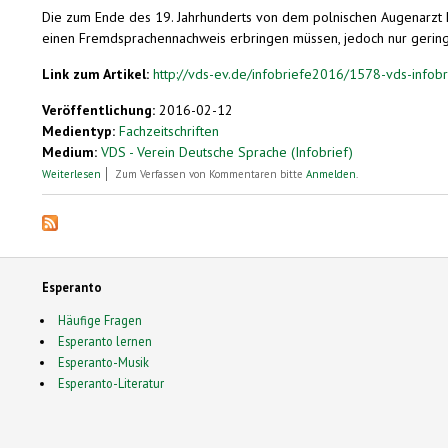
Die zum Ende des 19. Jahrhunderts von dem polnischen Augenarzt L
einen Fremdsprachennachweis erbringen müssen, jedoch nur geringfü
Link zum Artikel:
http://vds-ev.de/infobriefe2016/1578-vds-infob
Veröffentlichung:
2016-02-12
Medientyp:
Fachzeitschriften
Medium:
VDS - Verein Deutsche Sprache (Infobrief)
über Esperanto an deutschen Universitäten
Weiterlesen
Zum Verfassen von Kommentaren bitte
Anmelden
.
Esperanto
Häufige Fragen
Esperanto lernen
Esperanto-Musik
Esperanto-Literatur