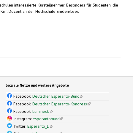
hulen interessierte Kursteilnehmer. Besonders für Studenten, die
 Kirf, Dozent an der Hochschule Emden/Leer.
Soziale Netze und weitere Angebote
Facebook:
Deutscher Esperanto-Bund
(link is external)
Facebook:
Deutscher Esperanto-Kongress
(link is external)
Facebook:
Luminesk'
(link is external)
Instagram:
esperantobund
(link is external)
Twitter:
Esperanto_D
(link is external)