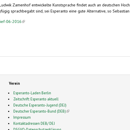
udwik Zamenhof entwickelte Kunstsprache findet auch an deutschen Hochsc
gig sprachbegabt sind, sei Esperanto eine gute Alternative, so Sebastian
rief-06-2016
(link is external)
Verein
Esperanto-Laden Berlin
Zeitschrift: Esperanto aktuell
Deutsche Esperanto-Jugend (DEJ)
Deutscher Esperanto-Bund (DEB)
(link is external)
Impressum
Kontaktadressen DEB/ DEJ
DSGVO-Datenschutzerklärung