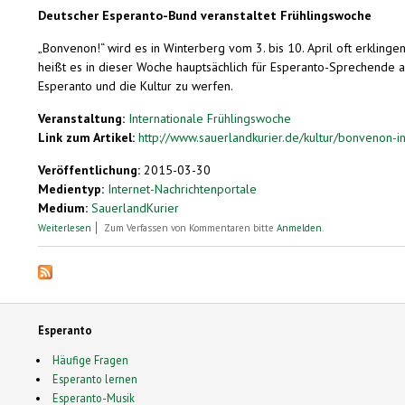
Deutscher Esperanto-Bund veranstaltet Frühlingswoche
„Bonvenon!“ wird es in Winterberg vom 3. bis 10. April oft erkling
heißt es in dieser Woche hauptsächlich für Esperanto-Sprechende a
Esperanto und die Kultur zu werfen.
Veranstaltung:
Internationale Frühlingswoche
Link zum Artikel:
http://www.sauerlandkurier.de/kultur/bonvenon-i
Veröffentlichung:
2015-03-30
Medientyp:
Internet-Nachrichtenportale
Medium:
SauerlandKurier
über „Bonvenon“ in Winterberg
Weiterlesen
Zum Verfassen von Kommentaren bitte
Anmelden
.
Esperanto
Häufige Fragen
Esperanto lernen
Esperanto-Musik