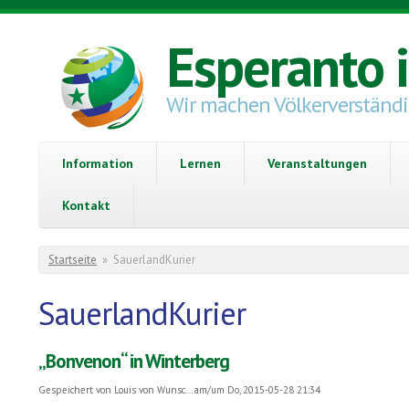
Direkt zum Inhalt
Esperanto 
Wir machen Völkerverständ
Information
Lernen
Veranstaltungen
Kontakt
Sie sind hier
Startseite
»
SauerlandKurier
SauerlandKurier
„Bonvenon“ in Winterberg
Gespeichert von
Louis von Wunsc...
am/um Do, 2015-05-28 21:34