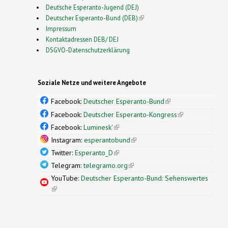
Deutsche Esperanto-Jugend (DEJ)
Deutscher Esperanto-Bund (DEB)
(link is external)
Impressum
Kontaktadressen DEB/ DEJ
DSGVO-Datenschutzerklärung
Soziale Netze und weitere Angebote
Facebook:
Deutscher Esperanto-Bund
(link is
external)
Facebook:
Deutscher Esperanto-Kongress
(link is
external)
Facebook:
Luminesk'
(link is external)
Instagram:
esperantobund
(link is external)
Twitter:
Esperanto_D
(link is external)
Telegram:
telegramo.org
(link is external)
YouTube:
Deutscher Esperanto-Bund: Sehenswertes
(link is external)