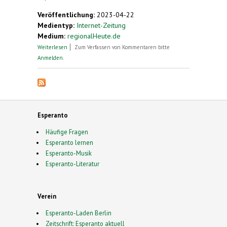
Veröffentlichung:
2023-04-22
Medientyp:
Internet-Zeitung
Medium:
regionalHeute.de
über Auch ChatGPT spricht Esperanto
Weiterlesen
Zum Verfassen von Kommentaren bitte
Anmelden
.
Esperanto
Häufige Fragen
Esperanto lernen
Esperanto-Musik
Esperanto-Literatur
Verein
Esperanto-Laden Berlin
Zeitschrift: Esperanto aktuell