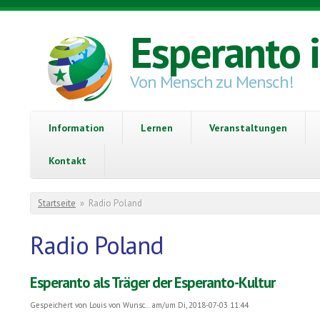
Direkt zum Inhalt
Esperanto 
Von Mensch zu Mensch!
Information
Lernen
Veranstaltungen
Kontakt
Sie sind hier
Startseite
»
Radio Poland
Radio Poland
Esperanto als Träger der Esperanto-Kultur
Gespeichert von
Louis von Wunsc...
am/um Di, 2018-07-03 11:44