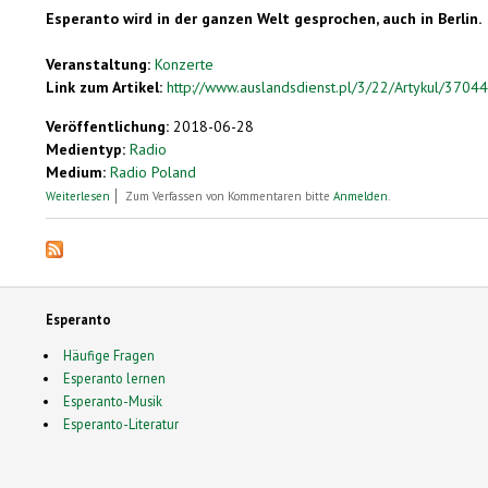
Esperanto wird in der ganzen Welt gesprochen, auch in Berlin.
Veranstaltung:
Konzerte
Link zum Artikel:
http://www.auslandsdienst.pl/3/22/Artykul/3704
Veröffentlichung:
2018-06-28
Medientyp:
Radio
Medium:
Radio Poland
über Esperanto als Träger der Esperanto-Kultur
Weiterlesen
Zum Verfassen von Kommentaren bitte
Anmelden
.
Esperanto
Häufige Fragen
Esperanto lernen
Esperanto-Musik
Esperanto-Literatur