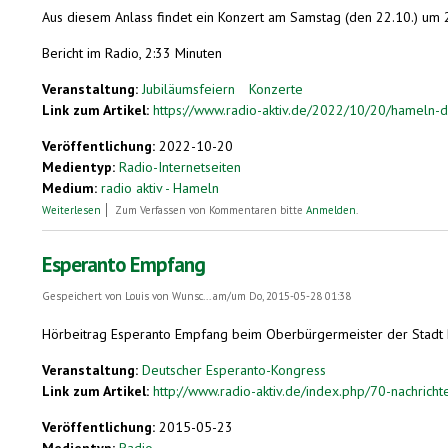
Aus diesem Anlass findet ein Konzert am Samstag (den 22.10.) um 2
Bericht im Radio, 2:33 Minuten
Veranstaltung:
Jubiläumsfeiern
Konzerte
Link zum Artikel:
https://www.radio-aktiv.de/2022/10/20/hameln-di
Veröffentlichung:
2022-10-20
Medientyp:
Radio-Internetseiten
Medium:
radio aktiv - Hameln
über Hameln: Die Esperanto-Gruppe „La Ratkaptista Bando“ feiert Ihr 35
Weiterlesen
Zum Verfassen von Kommentaren bitte
Anmelden
.
Esperanto Empfang
Gespeichert von
Louis von Wunsc...
am/um Do, 2015-05-28 01:38
Hörbeitrag Esperanto Empfang beim Oberbürgermeister der Stadt
Veranstaltung:
Deutscher Esperanto-Kongress
Link zum Artikel:
http://www.radio-aktiv.de/index.php/70-nachrich
Veröffentlichung:
2015-05-23
Medientyp:
Radio