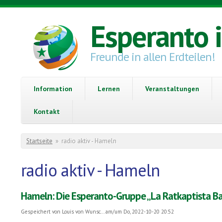
Direkt zum Inhalt
Esperanto 
Freunde in allen Erdteilen!
Information
Lernen
Veranstaltungen
Kontakt
Sie sind hier
Startseite
»
radio aktiv - Hameln
radio aktiv - Hameln
Hameln: Die Esperanto-Gruppe „La Ratkaptista Ban
Gespeichert von
Louis von Wunsc...
am/um Do, 2022-10-20 20:52