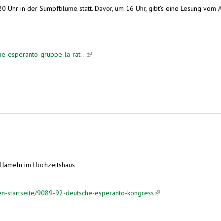
0 Uhr in der Sumpfblume statt. Davor, um 16 Uhr, gibt’s eine Lesung vom 
e-esperanto-gruppe-la-rat...
(link is external)
. Jubiläum
 Hameln im Hochzeitshaus
ten-startseite/9089-92-deutsche-esperanto-kongress
(link is external)