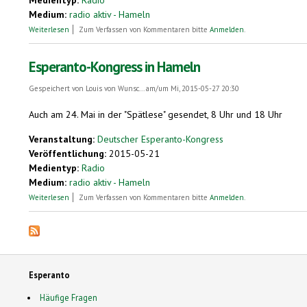
Medium:
radio aktiv - Hameln
über Esperanto Empfang
Weiterlesen
Zum Verfassen von Kommentaren bitte
Anmelden
.
Esperanto-Kongress in Hameln
Gespeichert von
Louis von Wunsc...
am/um Mi, 2015-05-27 20:30
Auch am 24. Mai in der "Spätlese" gesendet, 8 Uhr und 18 Uhr
Veranstaltung:
Deutscher Esperanto-Kongress
Veröffentlichung:
2015-05-21
Medientyp:
Radio
Medium:
radio aktiv - Hameln
über Esperanto-Kongress in Hameln
Weiterlesen
Zum Verfassen von Kommentaren bitte
Anmelden
.
Esperanto
Häufige Fragen