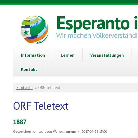
Direkt zum Inhalt
Esperanto 
Wir machen Völkerverständ
Information
Lernen
Veranstaltungen
Kontakt
Sie sind hier
Startseite
»
ORF Teletext
ORF Teletext
1887
Gespeichert von
Louis von Wunsc...
am/um Mi, 2017-07-26 15:00