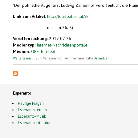
"Der polnische Augenarzt Ludwig Zamenhof veröffentlicht die Plan
Link zum Artikel:
http://teletext.orf.at/
(link is external)
(nur am 26. 7.)
Veröffentlichung:
2017-07-26
Medientyp:
Internet-Nachrichtenportale
Medium:
ORF Teletext
über 1887
Weiterlesen
Zum Verfassen von Kommentaren bitte
Anmelden
.
Esperanto
Häufige Fragen
Esperanto lernen
Esperanto-Musik
Esperanto-Literatur