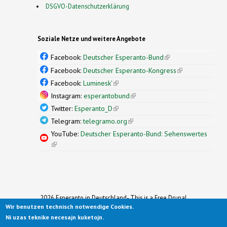
DSGVO-Datenschutzerklärung
Soziale Netze und weitere Angebote
Facebook:
Deutscher Esperanto-Bund
(link is
external)
Facebook:
Deutscher Esperanto-Kongress
(link is
external)
Facebook:
Luminesk'
(link is external)
Instagram:
esperantobund
(link is external)
Twitter:
Esperanto_D
(link is external)
Telegram:
telegramo.org
(link is external)
YouTube:
Deutscher Esperanto-Bund: Sehenswertes
(link is external)
2026 Esperanto in Deutschland- This is a Free Drupal
Wir benutzen technisch notwendige Cookies.
Theme
Ported to Drupal for the Open Source Community by
Ni uzas teknike necesajn kuketojn.
Drupalizing
(link is external)
, a Project of
More than (just) Themes
(link is
.