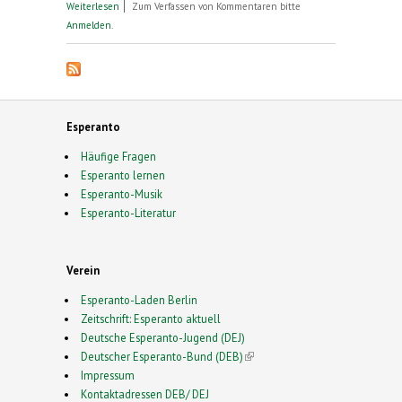
über Esperanto-Kongress in Zweibrücken
Weiterlesen
Zum Verfassen von Kommentaren bitte
Anmelden
.
Esperanto
Häufige Fragen
Esperanto lernen
Esperanto-Musik
Esperanto-Literatur
Verein
Esperanto-Laden Berlin
Zeitschrift: Esperanto aktuell
Deutsche Esperanto-Jugend (DEJ)
Deutscher Esperanto-Bund (DEB)
(link is external)
Impressum
Kontaktadressen DEB/ DEJ