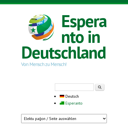
Direkt zum Inhalt
Espera
nto in
Deutschland
Von Mensch zu Mensch!
Suchformular
Suche
Deutsch
Esperanto