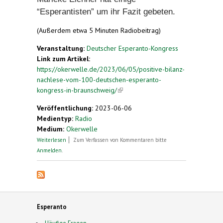
“Esperantisten” um ihr Fazit gebeten.
(Außerdem etwa 5 Minuten Radiobeitrag)
Veranstaltung:
Deutscher Esperanto-Kongress
Link zum Artikel:
https://okerwelle.de/2023/06/05/positive-bilanz-
nachlese-vom-100-deutschen-esperanto-
kongress-in-braunschweig/
(link is external)
Veröffentlichung:
2023-06-06
Medientyp:
Radio
Medium:
Okerwelle
über Positive Bilanz: Nachlese vom 100.
Weiterlesen
Zum Verfassen von Kommentaren bitte
deutschen Esperanto-Kongress in Braunschweig
Anmelden
.
Esperanto
Häufige Fragen