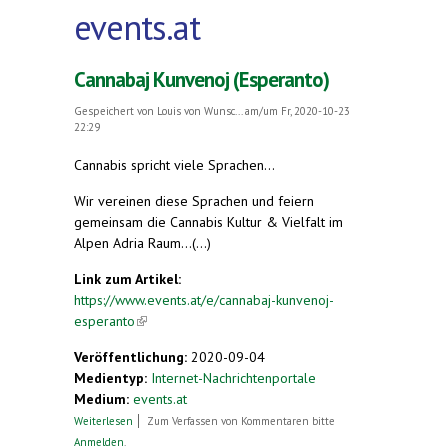
events.at
Cannabaj Kunvenoj (Esperanto)
Gespeichert von
Louis von Wunsc...
am/um Fr, 2020-10-23
22:29
Cannabis spricht viele Sprachen...
Wir vereinen diese Sprachen und feiern
gemeinsam die Cannabis Kultur & Vielfalt im
Alpen Adria Raum...(...)
Link zum Artikel:
https://www.events.at/e/cannabaj-kunvenoj-
esperanto
(link is external)
Veröffentlichung:
2020-09-04
Medientyp:
Internet-Nachrichtenportale
Medium:
events.at
über Cannabaj Kunvenoj (Esperanto)
Weiterlesen
Zum Verfassen von Kommentaren bitte
Anmelden
.