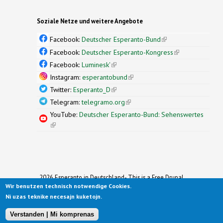
Soziale Netze und weitere Angebote
Facebook:
Deutscher Esperanto-Bund
(link is
external)
Facebook:
Deutscher Esperanto-Kongress
(link is
external)
Facebook:
Luminesk'
(link is external)
Instagram:
esperantobund
(link is external)
Twitter:
Esperanto_D
(link is external)
Telegram:
telegramo.org
(link is external)
YouTube:
Deutscher Esperanto-Bund: Sehenswertes
(link is external)
2026 Esperanto in Deutschland- This is a Free Drupal
Wir benutzen technisch notwendige Cookies.
Theme
Ported to Drupal for the Open Source Community by
Ni uzas teknike necesajn kuketojn.
Drupalizing
(link is external)
, a Project of
More than (just) Themes
(link is
.
Original design by
Simple Themes
.
(link is
external)
Verstanden | Mi komprenas
external)