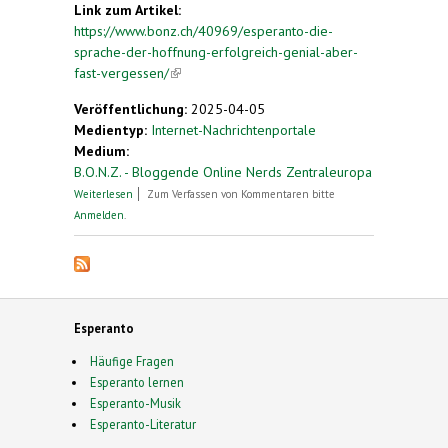
Link zum Artikel:
https://www.bonz.ch/40969/esperanto-die-
sprache-der-hoffnung-erfolgreich-genial-aber-
fast-vergessen/
(link is external)
Veröffentlichung:
2025-04-05
Medientyp:
Internet-Nachrichtenportale
Medium:
B.O.N.Z. - Bloggende Online Nerds Zentraleuropa
über Esperanto: Die Sprache der Hoffnung –
Weiterlesen
Zum Verfassen von Kommentaren bitte
erfolgreich, genial, aber fast vergessen
Anmelden
.
Esperanto
Häufige Fragen
Esperanto lernen
Esperanto-Musik
Esperanto-Literatur