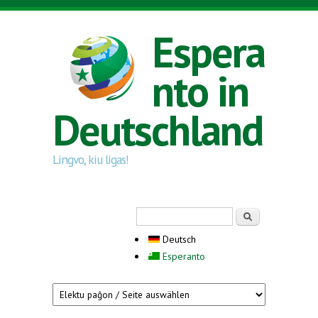
Direkt zum Inhalt
Espera
nto in
Deutschland
Lingvo, kiu ligas!
Suchformular
Suche
Deutsch
Esperanto