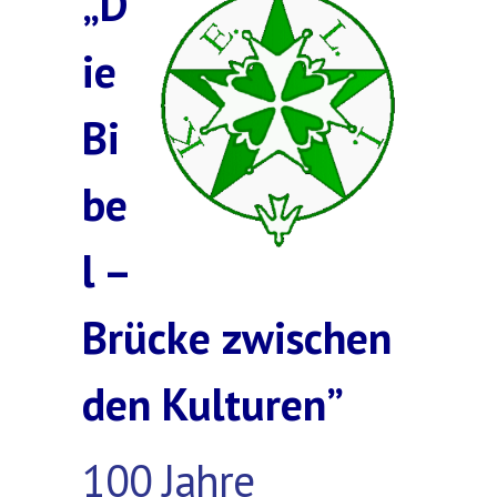
„D
ie
Bi
be
l –
Brücke zwischen
den Kulturen”
100 Jahre