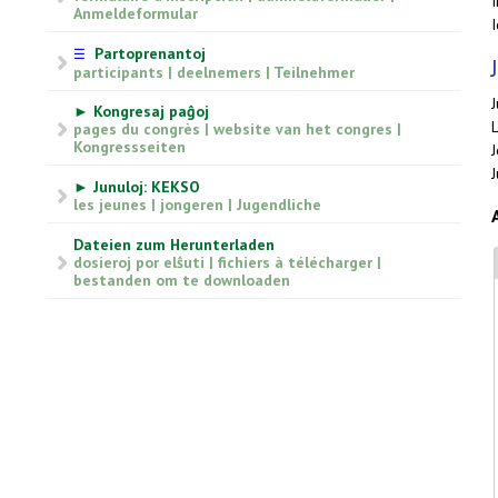
Anmeldeformular
Partoprenantoj
☰
participants | deelnemers | Teilnehmer
► Kongresaj paĝoj
pages du congrès | website van het congres |
Kongressseiten
J
► Junuloj: KEKSO
les jeunes | jongeren | Jugendliche
Dateien zum Herunterladen
dosieroj por elŝuti | fichiers à télécharger |
bestanden om te downloaden