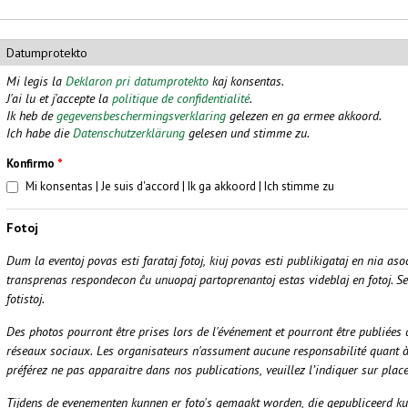
Datumprotekto
Mi legis la
Deklaron pri datumprotekto
kaj konsentas.
J'ai lu et j'accepte la
politique de confidentialité
.
Ik heb de
gegevensbeschermingsverklaring
gelezen en ga ermee akkoord.
Ich habe die
Datenschutzerklärung
gelesen und stimme zu.
Konfirmo
*
Mi konsentas | Je suis d'accord | Ik ga akkoord | Ich stimme zu
Fotoj
Dum la eventoj povas esti farataj fotoj, kiuj povas esti publikigataj en nia aso
transprenas respondecon ĉu unuopaj partoprenantoj estas videblaj en fotoj.
Se
fotistoj.
Des photos pourront être prises lors de l'événement et pourront être publiées 
réseaux sociaux. Les organisateurs n'assument aucune responsabilité quant à 
préférez ne pas apparaitre dans nos publications, veuillez l’indiquer sur pla
Tijdens de evenementen kunnen er foto's gemaakt worden, die gepubliceerd k