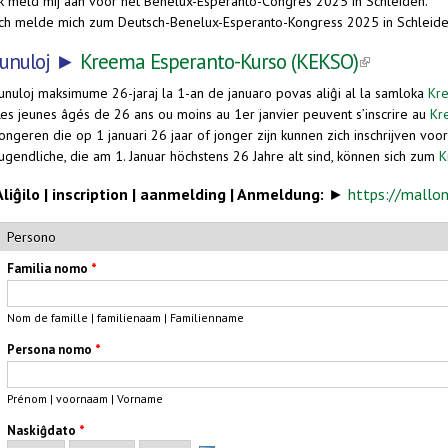
Ik meld mij aan voor het Benelux-Esperanto-Congres 2025 in Schleiden.
Ich melde mich zum Deutsch-Benelux-Esperanto-Kongress 2025 in Schleide
Junuloj ►
Kreema Esperanto-Kurso (KEKSO)
(link is ext
Junuloj maksimume 26-jaraj la 1-an de januaro povas aliĝi al la samloka
Kr
Les jeunes âgés de 26 ans ou moins au 1er janvier peuvent s’inscrire au
Kr
ongeren die op 1 januari 26 jaar of jonger zijn kunnen zich inschrijven voo
Jugendliche, die am 1. Januar höchstens 26 Jahre alt sind, können sich zum
K
Aliĝilo | inscription | aanmelding | Anmeldung:
►
https://mallo
Persono
Familia nomo
*
Nom de famille | familienaam | Familienname
Persona nomo
*
Prénom | voornaam | Vorname
Naskiĝdato
*