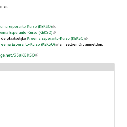
n an.
ernal)
eema Esperanto-Kurso (KEKSO)
(link is external)
:
eema Esperanto-Kurso (KEKSO)
(link is external)
r de plaatselijke
Kreema Esperanto-Kurso (KEKSO)
(link is external)
reema Esperanto-Kurso (KEKSO)
(link is external)
am selben Ort anmelden:
nge.net/35aKEKSO
(link is external)