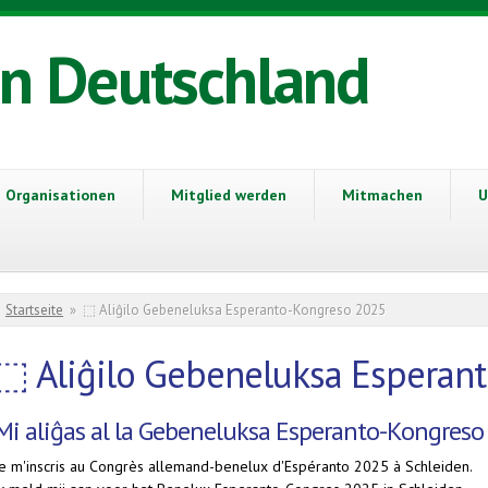
in Deutschland
Organisationen
Mitglied werden
Mitmachen
U
Sie sind hier
Startseite
»
⬚ Aliĝilo Gebeneluksa Esperanto-Kongreso 2025
⬚ Aliĝilo Gebeneluksa Esperan
Mi aliĝas al la Gebeneluksa Esperanto-Kongreso
Je m'inscris au Congrès allemand-benelux d'Espéranto 2025 à Schleiden.