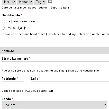
Jahr
Monat
Tag
Date de naissance | geboortedatum | Geburtsdatum
Handikapulo
*
ne | non | neen | nein
jes | oui | ja | ja
Je suis une personne handicapée | Ik heb een beperking | Ich habe eine Behinde
Kontakto
Strato kaj numero
*
Rue et numéro de maison | straat en huisnummer | Straße und Hausnummer
Poŝtkodo
*
Loko
*
Code | postcode | PLZ
Lieu | plaats | Ort
Lando
*