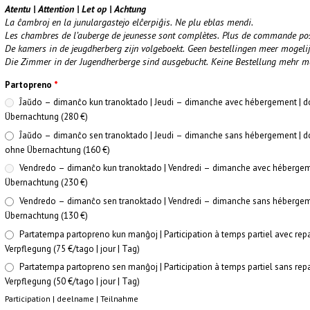
Atentu | Attention | Let op | Achtung
La ĉambroj en la junulargastejo elĉerpiĝis. Ne plu eblas mendi.
Les chambres de l’auberge de jeunesse sont complètes. Plus de commande pos
De kamers in de jeugdherberg zijn volgeboekt. Geen bestellingen meer mogelij
Die Zimmer in der Jugendherberge sind ausgebucht. Keine Bestellung mehr m
Partopreno
*
Ĵaŭdo – dimanĉo kun tranoktado | Jeudi – dimanche avec hébergement | 
Übernachtung (280 €)
Ĵaŭdo – dimanĉo sen tranoktado | Jeudi – dimanche sans hébergement | 
ohne Übernachtung (160 €)
Vendredo – dimanĉo kun tranoktado | Vendredi – dimanche avec hébergemen
Übernachtung (230 €)
Vendredo – dimanĉo sen tranoktado | Vendredi – dimanche sans hébergeme
Übernachtung (130 €)
Partatempa partopreno kun manĝoj | Participation à temps partiel avec repa
Verpflegung (75 €/tago | jour | Tag)
Partatempa partopreno sen manĝoj | Participation à temps partiel sans rep
Verpflegung (50 €/tago | jour | Tag)
Participation | deelname | Teilnahme