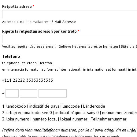
Retpoŝta adreso
*
Adresse e-mail | e-mailadres | E-Mail-Adresse
Ripetu la retpoŝtan adreson por kontrolo
*
Veuillez répéter l'adresse e-mail | Gelieve het e-mailadres te herhalen | Bitte di
Telefono
téléphone | telefoon | Telefon
en internacia formato | au format international | in internationaal formaat | in 
+111 22222 33333333333
Landokodo
Urbokodo
Numero
+
1: landokodo | indicatif de pays | landcode | Ländercode
2: urba/regiona kodo sen 0 | indicatif régional sans 0 | netnummer zonde
3: loka numero | numéro local | lokaal nummer | Teilnehmernummer
Prefere donu vian mobiltelefonan numeron, por ke ni povu atingi vin en urĝaj 
Donnez plutôt le numéro de téléphone portable pour les cas urgents.