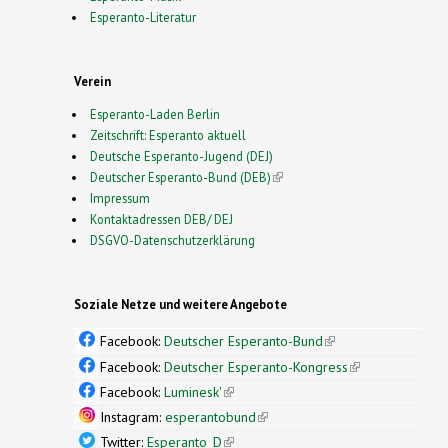
Esperanto-Literatur
Verein
Esperanto-Laden Berlin
Zeitschrift: Esperanto aktuell
Deutsche Esperanto-Jugend (DEJ)
Deutscher Esperanto-Bund (DEB)
(link is external)
Impressum
Kontaktadressen DEB/ DEJ
DSGVO-Datenschutzerklärung
Soziale Netze und weitere Angebote
Facebook:
Deutscher Esperanto-Bund
(link is
external)
Facebook:
Deutscher Esperanto-Kongress
(link is
external)
Facebook:
Luminesk'
(link is external)
Instagram:
esperantobund
(link is external)
Twitter:
Esperanto_D
(link is external)