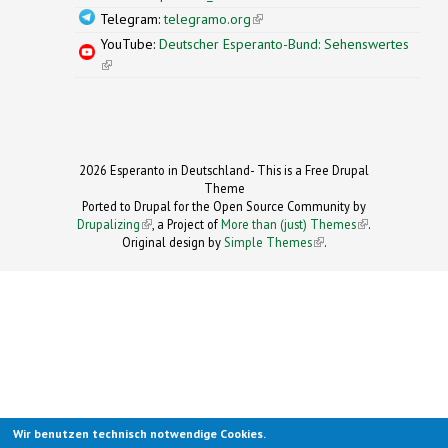
Telegram:
telegramo.org
(link is external)
YouTube:
Deutscher Esperanto-Bund: Sehenswertes
(link is external)
2026 Esperanto in Deutschland- This is a Free Drupal
Theme
Ported to Drupal for the Open Source Community by
Drupalizing
(link is external)
, a Project of
More than (just) Themes
(link is
.
Original design by
Simple Themes
.
(link is
external)
external)
Wir benutzen technisch notwendige Cookies.