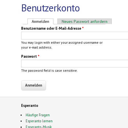
Benutzerkonto
Haupt-Reiter
Anmelden
(aktiver Reiter)
Neues Passwort anfordern
Benutzername oder E-Mail-Adresse
*
You may login with either your assigned username or
your e-mail address.
Passwort
*
The password field is case sensitive.
Esperanto
Häufige Fragen
Esperanto lernen
Esperanto-Musik