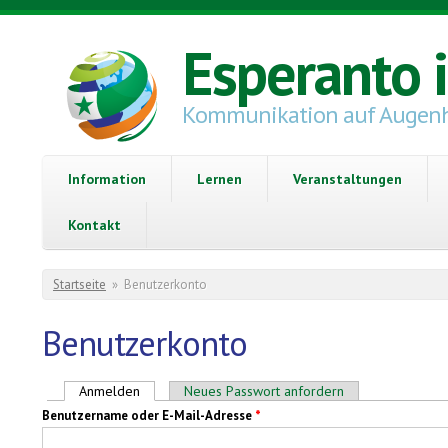
Direkt zum Inhalt
Esperanto 
Kommunikation auf Augen
Information
Lernen
Veranstaltungen
Kontakt
Sie sind hier
Startseite
»
Benutzerkonto
Benutzerkonto
Haupt-Reiter
Anmelden
(aktiver Reiter)
Neues Passwort anfordern
Benutzername oder E-Mail-Adresse
*