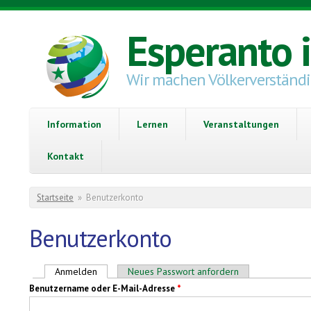
Direkt zum Inhalt
Esperanto 
Wir machen Völkerverständ
Information
Lernen
Veranstaltungen
Kontakt
Sie sind hier
Startseite
»
Benutzerkonto
Benutzerkonto
Haupt-Reiter
Anmelden
(aktiver Reiter)
Neues Passwort anfordern
Benutzername oder E-Mail-Adresse
*