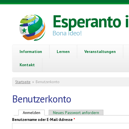
Direkt zum Inhalt
Esperanto 
Bona ideo!
Information
Lernen
Veranstaltungen
Kontakt
Sie sind hier
Startseite
»
Benutzerkonto
Benutzerkonto
Haupt-Reiter
Anmelden
(aktiver Reiter)
Neues Passwort anfordern
Benutzername oder E-Mail-Adresse
*