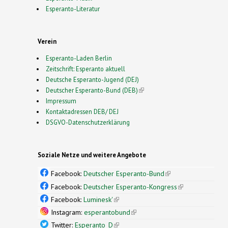
Esperanto-Literatur
Verein
Esperanto-Laden Berlin
Zeitschrift: Esperanto aktuell
Deutsche Esperanto-Jugend (DEJ)
Deutscher Esperanto-Bund (DEB)
(link is external)
Impressum
Kontaktadressen DEB/ DEJ
DSGVO-Datenschutzerklärung
Soziale Netze und weitere Angebote
Facebook:
Deutscher Esperanto-Bund
(link is
external)
Facebook:
Deutscher Esperanto-Kongress
(link is
external)
Facebook:
Luminesk'
(link is external)
Instagram:
esperantobund
(link is external)
Twitter:
Esperanto_D
(link is external)