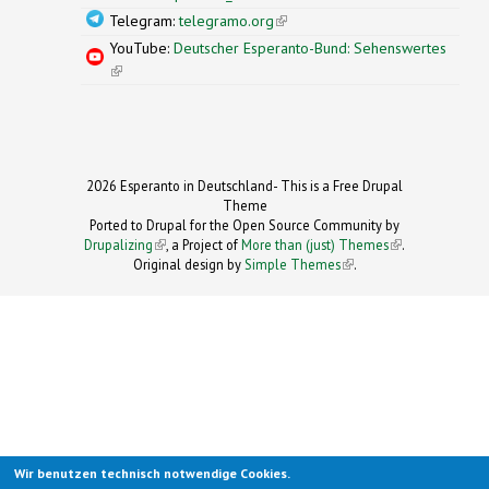
Telegram:
telegramo.org
(link is external)
YouTube:
Deutscher Esperanto-Bund: Sehenswertes
(link is external)
2026 Esperanto in Deutschland- This is a Free Drupal
Theme
Ported to Drupal for the Open Source Community by
Drupalizing
(link is external)
, a Project of
More than (just) Themes
(link is
.
Original design by
Simple Themes
.
(link is
external)
external)
Wir benutzen technisch notwendige Cookies.