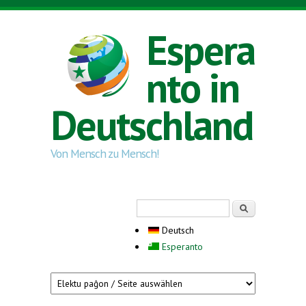
Direkt zum Inhalt
Espera
nto in
Deutschland
Von Mensch zu Mensch!
Suchformular
Suche
Deutsch
Esperanto