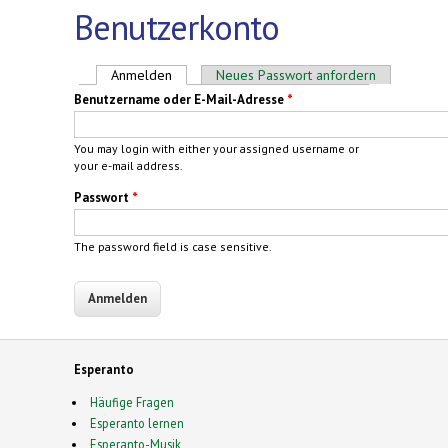
Benutzerkonto
Haupt-Reiter
Anmelden
(aktiver Reiter)
Neues Passwort anfordern
Benutzername oder E-Mail-Adresse
*
You may login with either your assigned username or
your e-mail address.
Passwort
*
The password field is case sensitive.
Esperanto
Häufige Fragen
Esperanto lernen
Esperanto-Musik