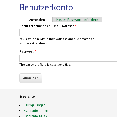
Benutzerkonto
Haupt-Reiter
Anmelden
(aktiver Reiter)
Neues Passwort anfordern
Benutzername oder E-Mail-Adresse
*
You may login with either your assigned username or
your e-mail address.
Passwort
*
The password field is case sensitive.
Esperanto
Häufige Fragen
Esperanto lernen
Esperanto-Musik