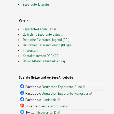
Esperanto-Literatur
Verein
Esperanto-Laden Berlin
Zeitschrift: Esperanto aktuell
Deutsche Esperanto-Jugend (DEJ)
Deutscher Esperanto-Bund (DEB)
(link is external)
Impressum
Kontaktadressen DEB/ DEJ
DSGVO-Datenschutzerklärung
Soziale Netze und weitere Angebote
Facebook:
Deutscher Esperanto-Bund
(link is
external)
Facebook:
Deutscher Esperanto-Kongress
(link is
external)
Facebook:
Luminesk'
(link is external)
Instagram:
esperantobund
(link is external)
Twitter:
Esperanto_D
(link is external)