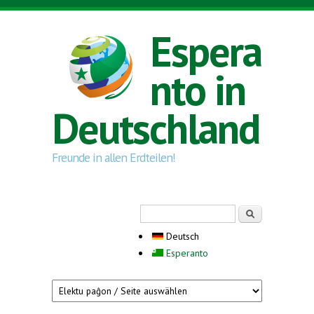
Direkt zum Inhalt
Espera
nto in
Deutschland
Freunde in allen Erdteilen!
Suchformular
Suche
Deutsch
Esperanto