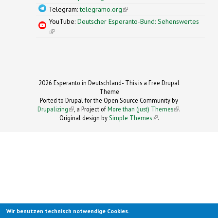
Telegram:
telegramo.org
(link is external)
YouTube:
Deutscher Esperanto-Bund: Sehenswertes
(link is external)
2026 Esperanto in Deutschland- This is a Free Drupal
Theme
Ported to Drupal for the Open Source Community by
Drupalizing
(link is external)
, a Project of
More than (just) Themes
(link is
.
Original design by
Simple Themes
.
(link is
external)
external)
Wir benutzen technisch notwendige Cookies.