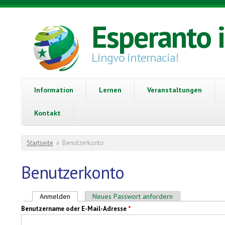
Direkt zum Inhalt
Esperanto 
Lingvo internacia!
Information
Lernen
Veranstaltungen
Kontakt
Sie sind hier
Startseite
»
Benutzerkonto
Benutzerkonto
Haupt-Reiter
Anmelden
(aktiver Reiter)
Neues Passwort anfordern
Benutzername oder E-Mail-Adresse
*