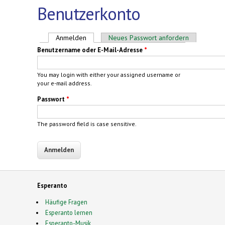
Benutzerkonto
Haupt-Reiter
Anmelden
(aktiver Reiter)
Neues Passwort anfordern
Benutzername oder E-Mail-Adresse
*
You may login with either your assigned username or
your e-mail address.
Passwort
*
The password field is case sensitive.
Esperanto
Häufige Fragen
Esperanto lernen
Esperanto-Musik