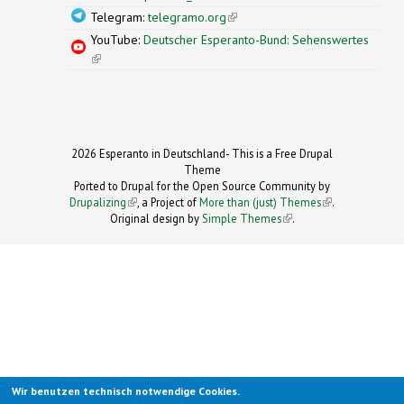
Telegram:
telegramo.org
(link is external)
YouTube:
Deutscher Esperanto-Bund: Sehenswertes
(link is external)
2026 Esperanto in Deutschland- This is a Free Drupal
Theme
Ported to Drupal for the Open Source Community by
Drupalizing
(link is external)
, a Project of
More than (just) Themes
(link is
.
Original design by
Simple Themes
.
(link is
external)
external)
Wir benutzen technisch notwendige Cookies.