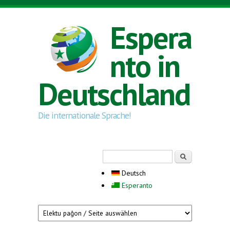
Direkt zum Inhalt
Espera
nto in
Deutschland
Die internationale Sprache!
Suchformular
Suche
Deutsch
Esperanto