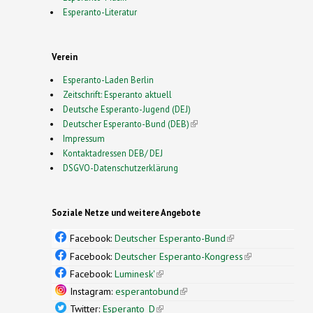
Esperanto-Literatur
Verein
Esperanto-Laden Berlin
Zeitschrift: Esperanto aktuell
Deutsche Esperanto-Jugend (DEJ)
Deutscher Esperanto-Bund (DEB)
(link is external)
Impressum
Kontaktadressen DEB/ DEJ
DSGVO-Datenschutzerklärung
Soziale Netze und weitere Angebote
Facebook:
Deutscher Esperanto-Bund
(link is
external)
Facebook:
Deutscher Esperanto-Kongress
(link is
external)
Facebook:
Luminesk'
(link is external)
Instagram:
esperantobund
(link is external)
Twitter:
Esperanto_D
(link is external)