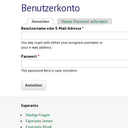
Benutzerkonto
Haupt-Reiter
Anmelden
(aktiver Reiter)
Neues Passwort anfordern
Benutzername oder E-Mail-Adresse
*
You may login with either your assigned username or
your e-mail address.
Passwort
*
The password field is case sensitive.
Esperanto
Häufige Fragen
Esperanto lernen
Esperanto-Musik