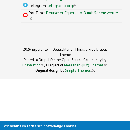
Telegram:
telegramo.org
(link is external)
YouTube:
Deutscher Esperanto-Bund: Sehenswertes
(link is external)
2026 Esperanto in Deutschland- This is a Free Drupal
Theme
Ported to Drupal for the Open Source Community by
Drupalizing
(link is external)
, a Project of
More than (just) Themes
(link is
.
Original design by
Simple Themes
.
(link is
external)
external)
Wir benutzen technisch notwendige Cookies.