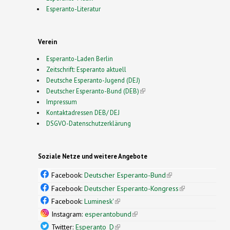
Esperanto-Literatur
Verein
Esperanto-Laden Berlin
Zeitschrift: Esperanto aktuell
Deutsche Esperanto-Jugend (DEJ)
Deutscher Esperanto-Bund (DEB)
(link is external)
Impressum
Kontaktadressen DEB/ DEJ
DSGVO-Datenschutzerklärung
Soziale Netze und weitere Angebote
Facebook:
Deutscher Esperanto-Bund
(link is
external)
Facebook:
Deutscher Esperanto-Kongress
(link is
external)
Facebook:
Luminesk'
(link is external)
Instagram:
esperantobund
(link is external)
Twitter:
Esperanto_D
(link is external)