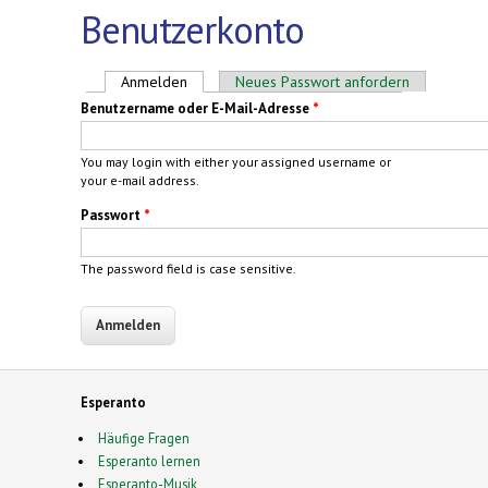
Benutzerkonto
Haupt-Reiter
Anmelden
(aktiver Reiter)
Neues Passwort anfordern
Benutzername oder E-Mail-Adresse
*
You may login with either your assigned username or
your e-mail address.
Passwort
*
The password field is case sensitive.
Esperanto
Häufige Fragen
Esperanto lernen
Esperanto-Musik