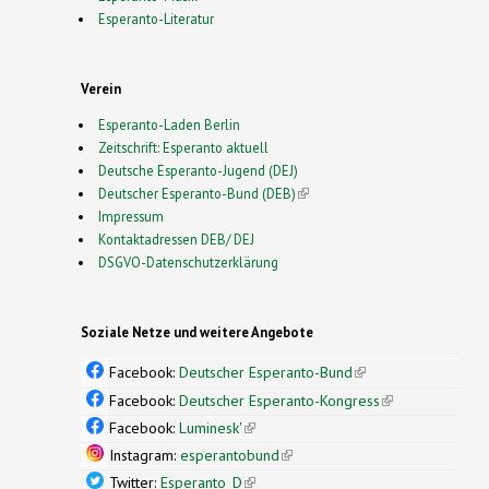
Esperanto-Literatur
Verein
Esperanto-Laden Berlin
Zeitschrift: Esperanto aktuell
Deutsche Esperanto-Jugend (DEJ)
Deutscher Esperanto-Bund (DEB)
(link is external)
Impressum
Kontaktadressen DEB/ DEJ
DSGVO-Datenschutzerklärung
Soziale Netze und weitere Angebote
Facebook:
Deutscher Esperanto-Bund
(link is
external)
Facebook:
Deutscher Esperanto-Kongress
(link is
external)
Facebook:
Luminesk'
(link is external)
Instagram:
esperantobund
(link is external)
Twitter:
Esperanto_D
(link is external)