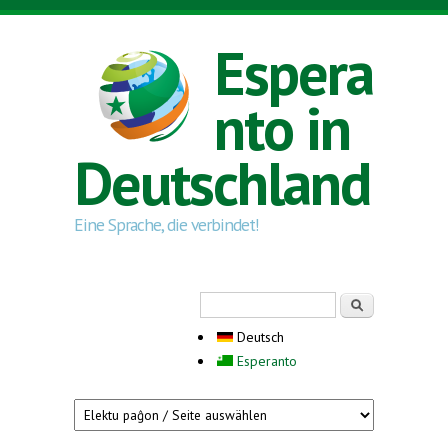
Direkt zum Inhalt
Espera
nto in
Deutschland
Eine Sprache, die verbindet!
Suchformular
Suche
Deutsch
Esperanto