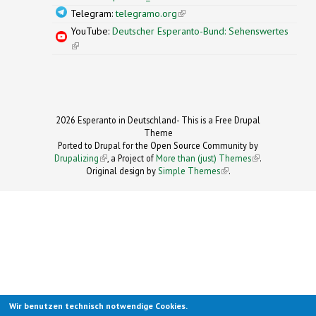
Telegram:
telegramo.org
(link is external)
YouTube:
Deutscher Esperanto-Bund: Sehenswertes
(link is external)
2026 Esperanto in Deutschland- This is a Free Drupal
Theme
Ported to Drupal for the Open Source Community by
Drupalizing
(link is external)
, a Project of
More than (just) Themes
(link is
.
Original design by
Simple Themes
.
(link is
external)
external)
Wir benutzen technisch notwendige Cookies.