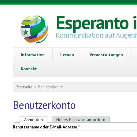
Direkt zum Inhalt
Esperanto 
Kommunikation auf Augen
Information
Lernen
Veranstaltungen
Kontakt
Sie sind hier
Startseite
»
Benutzerkonto
Benutzerkonto
Haupt-Reiter
Anmelden
(aktiver Reiter)
Neues Passwort anfordern
Benutzername oder E-Mail-Adresse
*