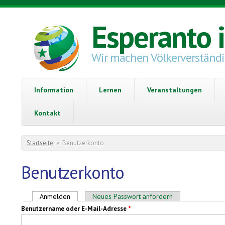
Direkt zum Inhalt
Esperanto 
Wir machen Völkerverständ
Information
Lernen
Veranstaltungen
Kontakt
Sie sind hier
Startseite
»
Benutzerkonto
Benutzerkonto
Haupt-Reiter
Anmelden
(aktiver Reiter)
Neues Passwort anfordern
Benutzername oder E-Mail-Adresse
*