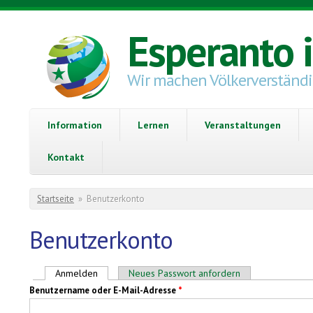
Direkt zum Inhalt
Esperanto 
Wir machen Völkerverständ
Information
Lernen
Veranstaltungen
Kontakt
Sie sind hier
Startseite
»
Benutzerkonto
Benutzerkonto
Haupt-Reiter
Anmelden
(aktiver Reiter)
Neues Passwort anfordern
Benutzername oder E-Mail-Adresse
*