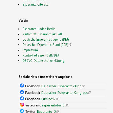
Esperanto-Literatur
Verein
Esperanto-Laden Berlin
Zeitschrift: Esperanto aktuell
Deutsche Esperanto-Jugend (DEJ)
Deutscher Esperanto-Bund (DEB)
(link is external)
Impressum
Kontaktadressen DEB/ DEJ
DSGVO-Datenschutzerklärung
Soziale Netze und weitere Angebote
Facebook:
Deutscher Esperanto-Bund
(link is
external)
Facebook:
Deutscher Esperanto-Kongress
(link is
external)
Facebook:
Luminesk'
(link is external)
Instagram:
esperantobund
(link is external)
Twitter:
Esperanto_D
(link is external)