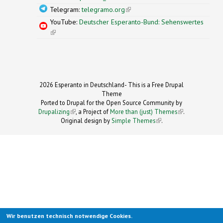
Telegram:
telegramo.org
(link is external)
YouTube:
Deutscher Esperanto-Bund: Sehenswertes
(link is external)
2026 Esperanto in Deutschland- This is a Free Drupal
Theme
Ported to Drupal for the Open Source Community by
Drupalizing
(link is external)
, a Project of
More than (just) Themes
(link is
.
Original design by
Simple Themes
.
(link is
external)
external)
Wir benutzen technisch notwendige Cookies.