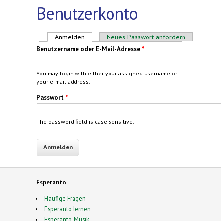
Benutzerkonto
Haupt-Reiter
Anmelden
(aktiver Reiter)
Neues Passwort anfordern
Benutzername oder E-Mail-Adresse
*
You may login with either your assigned username or
your e-mail address.
Passwort
*
The password field is case sensitive.
Esperanto
Häufige Fragen
Esperanto lernen
Esperanto-Musik