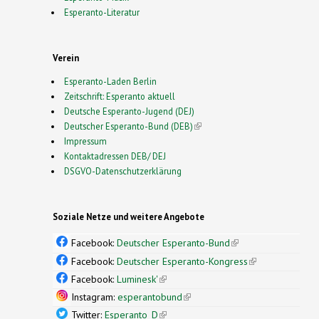
Esperanto-Literatur
Verein
Esperanto-Laden Berlin
Zeitschrift: Esperanto aktuell
Deutsche Esperanto-Jugend (DEJ)
Deutscher Esperanto-Bund (DEB)
(link is external)
Impressum
Kontaktadressen DEB/ DEJ
DSGVO-Datenschutzerklärung
Soziale Netze und weitere Angebote
Facebook:
Deutscher Esperanto-Bund
(link is
external)
Facebook:
Deutscher Esperanto-Kongress
(link is
external)
Facebook:
Luminesk'
(link is external)
Instagram:
esperantobund
(link is external)
Twitter:
Esperanto_D
(link is external)