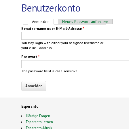
Benutzerkonto
Haupt-Reiter
Anmelden
(aktiver Reiter)
Neues Passwort anfordern
Benutzername oder E-Mail-Adresse
*
You may login with either your assigned username or
your e-mail address.
Passwort
*
The password field is case sensitive.
Esperanto
Häufige Fragen
Esperanto lernen
Esperanto-Musik