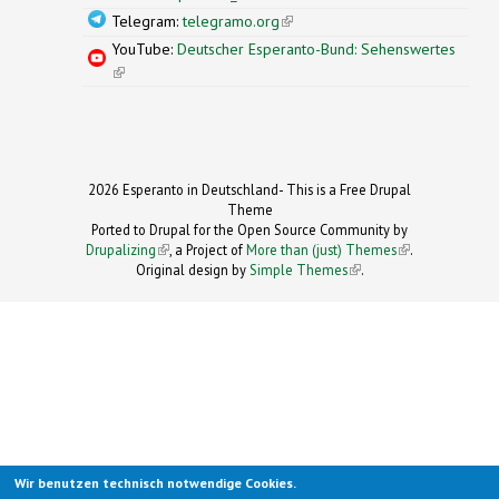
Telegram:
telegramo.org
(link is external)
YouTube:
Deutscher Esperanto-Bund: Sehenswertes
(link is external)
2026 Esperanto in Deutschland- This is a Free Drupal
Theme
Ported to Drupal for the Open Source Community by
Drupalizing
(link is external)
, a Project of
More than (just) Themes
(link is
.
Original design by
Simple Themes
.
(link is
external)
external)
Wir benutzen technisch notwendige Cookies.