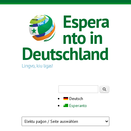
Direkt zum Inhalt
Espera
nto in
Deutschland
Lingvo, kiu ligas!
Suchformular
Suche
Deutsch
Esperanto