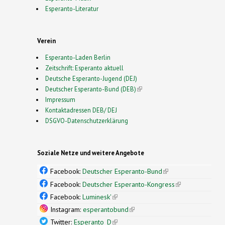
Esperanto-Literatur
Verein
Esperanto-Laden Berlin
Zeitschrift: Esperanto aktuell
Deutsche Esperanto-Jugend (DEJ)
Deutscher Esperanto-Bund (DEB)
(link is external)
Impressum
Kontaktadressen DEB/ DEJ
DSGVO-Datenschutzerklärung
Soziale Netze und weitere Angebote
Facebook:
Deutscher Esperanto-Bund
(link is
external)
Facebook:
Deutscher Esperanto-Kongress
(link is
external)
Facebook:
Luminesk'
(link is external)
Instagram:
esperantobund
(link is external)
Twitter:
Esperanto_D
(link is external)