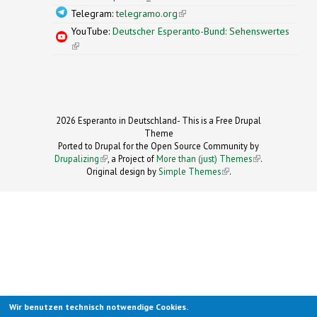
Telegram:
telegramo.org
(link is external)
YouTube:
Deutscher Esperanto-Bund: Sehenswertes
(link is external)
2026 Esperanto in Deutschland- This is a Free Drupal
Theme
Ported to Drupal for the Open Source Community by
Drupalizing
(link is external)
, a Project of
More than (just) Themes
(link is
.
Original design by
Simple Themes
.
(link is
external)
external)
Wir benutzen technisch notwendige Cookies.