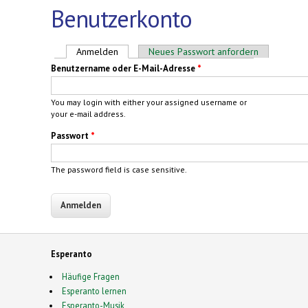
Benutzerkonto
Haupt-Reiter
Anmelden
(aktiver Reiter)
Neues Passwort anfordern
Benutzername oder E-Mail-Adresse
*
You may login with either your assigned username or
your e-mail address.
Passwort
*
The password field is case sensitive.
Esperanto
Häufige Fragen
Esperanto lernen
Esperanto-Musik