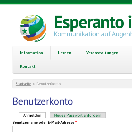
Direkt zum Inhalt
Esperanto 
Kommunikation auf Augen
Information
Lernen
Veranstaltungen
Kontakt
Sie sind hier
Startseite
»
Benutzerkonto
Benutzerkonto
Haupt-Reiter
Anmelden
(aktiver Reiter)
Neues Passwort anfordern
Benutzername oder E-Mail-Adresse
*