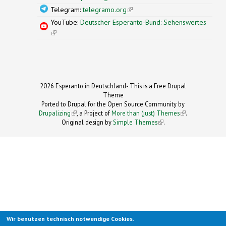
Telegram:
telegramo.org
(link is external)
YouTube:
Deutscher Esperanto-Bund: Sehenswertes
(link is external)
2026 Esperanto in Deutschland- This is a Free Drupal
Theme
Ported to Drupal for the Open Source Community by
Drupalizing
(link is external)
, a Project of
More than (just) Themes
(link is
.
Original design by
Simple Themes
.
(link is
external)
external)
Wir benutzen technisch notwendige Cookies.