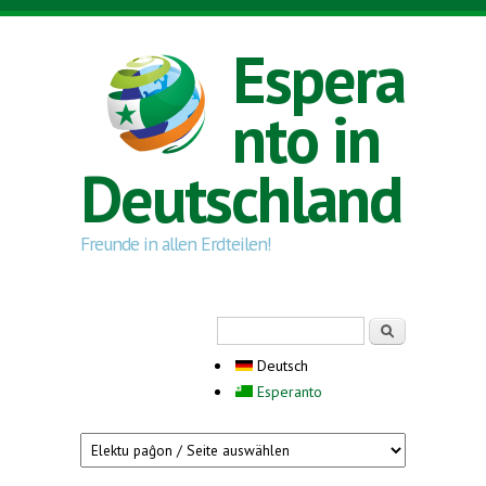
Direkt zum Inhalt
Espera
nto in
Deutschland
Freunde in allen Erdteilen!
Suchformular
Suche
Deutsch
Esperanto