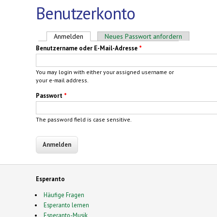
Benutzerkonto
Haupt-Reiter
Anmelden
(aktiver Reiter)
Neues Passwort anfordern
Benutzername oder E-Mail-Adresse
*
You may login with either your assigned username or
your e-mail address.
Passwort
*
The password field is case sensitive.
Esperanto
Häufige Fragen
Esperanto lernen
Esperanto-Musik