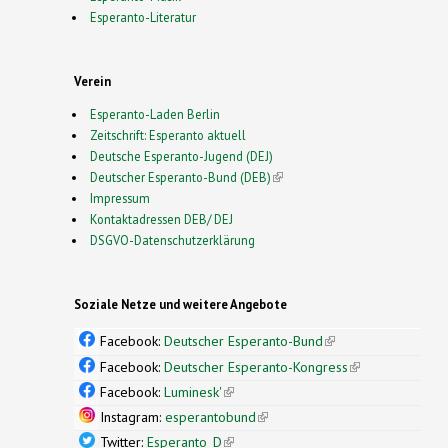
Esperanto-Literatur
Verein
Esperanto-Laden Berlin
Zeitschrift: Esperanto aktuell
Deutsche Esperanto-Jugend (DEJ)
Deutscher Esperanto-Bund (DEB)
(link is external)
Impressum
Kontaktadressen DEB/ DEJ
DSGVO-Datenschutzerklärung
Soziale Netze und weitere Angebote
Facebook:
Deutscher Esperanto-Bund
(link is
external)
Facebook:
Deutscher Esperanto-Kongress
(link is
external)
Facebook:
Luminesk'
(link is external)
Instagram:
esperantobund
(link is external)
Twitter:
Esperanto_D
(link is external)