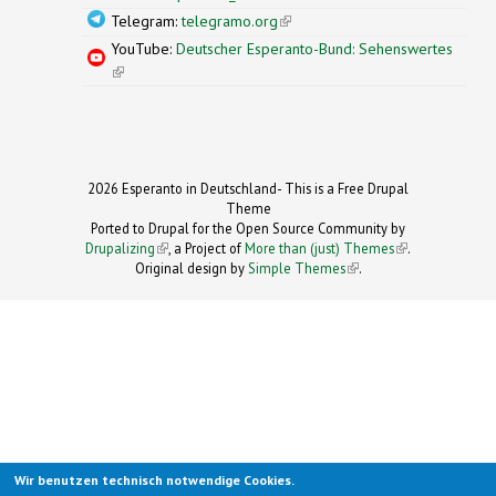
Telegram:
telegramo.org
(link is external)
YouTube:
Deutscher Esperanto-Bund: Sehenswertes
(link is external)
2026 Esperanto in Deutschland- This is a Free Drupal
Theme
Ported to Drupal for the Open Source Community by
Drupalizing
(link is external)
, a Project of
More than (just) Themes
(link is
.
Original design by
Simple Themes
.
(link is
external)
external)
Wir benutzen technisch notwendige Cookies.