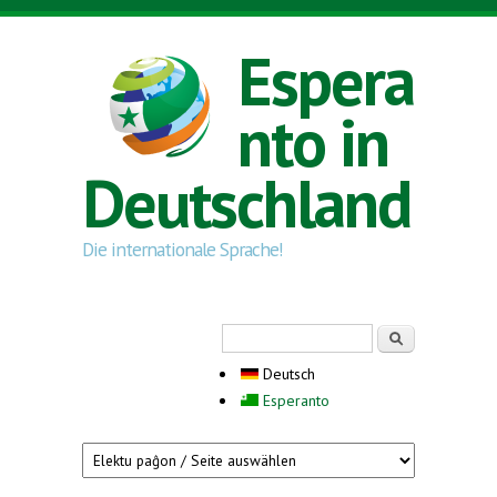
Direkt zum Inhalt
Espera
nto in
Deutschland
Die internationale Sprache!
Suchformular
Suche
Deutsch
Esperanto