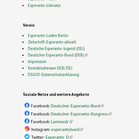
Esperanto-Literatur
Verein
Esperanto-Laden Berlin
Zeitschrift: Esperanto aktuell
Deutsche Esperanto-Jugend (DEJ)
Deutscher Esperanto-Bund (DEB)
(link is external)
Impressum
Kontaktadressen DEB/ DEJ
DSGVO-Datenschutzerklärung
Soziale Netze und weitere Angebote
Facebook:
Deutscher Esperanto-Bund
(link is
external)
Facebook:
Deutscher Esperanto-Kongress
(link is
external)
Facebook:
Luminesk'
(link is external)
Instagram:
esperantobund
(link is external)
Twitter:
Esperanto_D
(link is external)