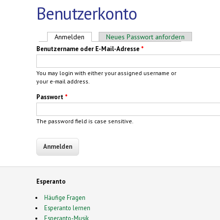
Benutzerkonto
Haupt-Reiter
Anmelden
(aktiver Reiter)
Neues Passwort anfordern
Benutzername oder E-Mail-Adresse
*
You may login with either your assigned username or
your e-mail address.
Passwort
*
The password field is case sensitive.
Esperanto
Häufige Fragen
Esperanto lernen
Esperanto-Musik