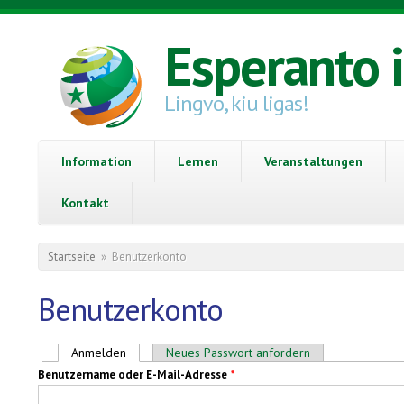
Direkt zum Inhalt
Esperanto 
Lingvo, kiu ligas!
Information
Lernen
Veranstaltungen
Kontakt
Sie sind hier
Startseite
»
Benutzerkonto
Benutzerkonto
Haupt-Reiter
Anmelden
(aktiver Reiter)
Neues Passwort anfordern
Benutzername oder E-Mail-Adresse
*