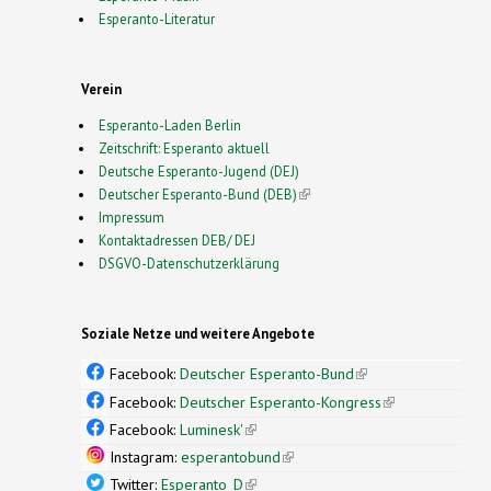
Esperanto-Literatur
Verein
Esperanto-Laden Berlin
Zeitschrift: Esperanto aktuell
Deutsche Esperanto-Jugend (DEJ)
Deutscher Esperanto-Bund (DEB)
(link is external)
Impressum
Kontaktadressen DEB/ DEJ
DSGVO-Datenschutzerklärung
Soziale Netze und weitere Angebote
Facebook:
Deutscher Esperanto-Bund
(link is
external)
Facebook:
Deutscher Esperanto-Kongress
(link is
external)
Facebook:
Luminesk'
(link is external)
Instagram:
esperantobund
(link is external)
Twitter:
Esperanto_D
(link is external)