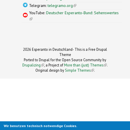
Telegram:
telegramo.org
(link is external)
YouTube:
Deutscher Esperanto-Bund: Sehenswertes
(link is external)
2026 Esperanto in Deutschland- This is a Free Drupal
Theme
Ported to Drupal for the Open Source Community by
Drupalizing
(link is external)
, a Project of
More than (just) Themes
(link is
.
Original design by
Simple Themes
.
(link is
external)
external)
Wir benutzen technisch notwendige Cookies.