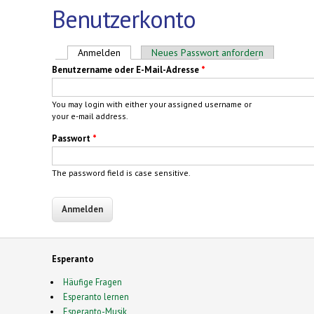
Benutzerkonto
Haupt-Reiter
Anmelden
(aktiver Reiter)
Neues Passwort anfordern
Benutzername oder E-Mail-Adresse
*
You may login with either your assigned username or
your e-mail address.
Passwort
*
The password field is case sensitive.
Esperanto
Häufige Fragen
Esperanto lernen
Esperanto-Musik