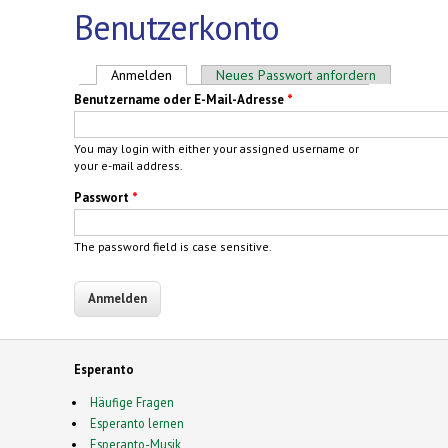
Benutzerkonto
Haupt-Reiter
Anmelden
(aktiver Reiter)
Neues Passwort anfordern
Benutzername oder E-Mail-Adresse
*
You may login with either your assigned username or
your e-mail address.
Passwort
*
The password field is case sensitive.
Esperanto
Häufige Fragen
Esperanto lernen
Esperanto-Musik