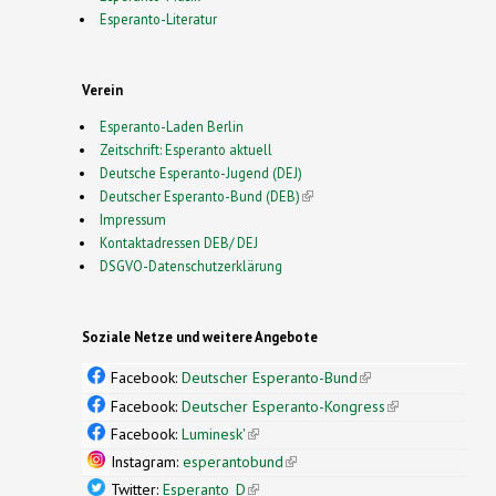
Esperanto-Literatur
Verein
Esperanto-Laden Berlin
Zeitschrift: Esperanto aktuell
Deutsche Esperanto-Jugend (DEJ)
Deutscher Esperanto-Bund (DEB)
(link is external)
Impressum
Kontaktadressen DEB/ DEJ
DSGVO-Datenschutzerklärung
Soziale Netze und weitere Angebote
Facebook:
Deutscher Esperanto-Bund
(link is
external)
Facebook:
Deutscher Esperanto-Kongress
(link is
external)
Facebook:
Luminesk'
(link is external)
Instagram:
esperantobund
(link is external)
Twitter:
Esperanto_D
(link is external)