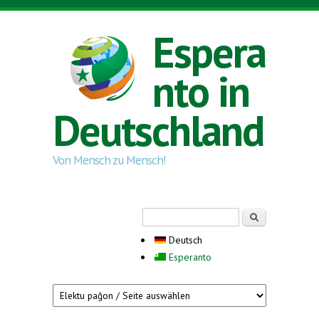
Direkt zum Inhalt
Espera
nto in
Deutschland
Von Mensch zu Mensch!
Suchformular
Suche
Deutsch
Esperanto