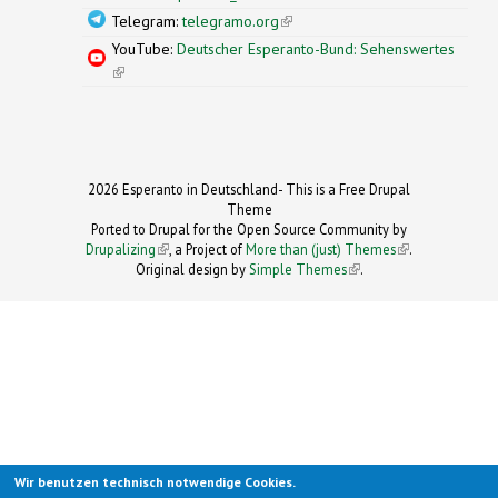
Telegram:
telegramo.org
(link is external)
YouTube:
Deutscher Esperanto-Bund: Sehenswertes
(link is external)
2026 Esperanto in Deutschland- This is a Free Drupal
Theme
Ported to Drupal for the Open Source Community by
Drupalizing
(link is external)
, a Project of
More than (just) Themes
(link is
.
Original design by
Simple Themes
.
(link is
external)
external)
Wir benutzen technisch notwendige Cookies.