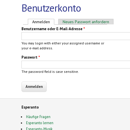
Benutzerkonto
Haupt-Reiter
Anmelden
(aktiver Reiter)
Neues Passwort anfordern
Benutzername oder E-Mail-Adresse
*
You may login with either your assigned username or
your e-mail address.
Passwort
*
The password field is case sensitive.
Esperanto
Häufige Fragen
Esperanto lernen
Esperanto-Musik