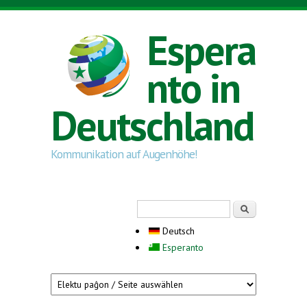
Direkt zum Inhalt
Espera
nto in
Deutschland
Kommunikation auf Augenhöhe!
Suchformular
Suche
Deutsch
Esperanto