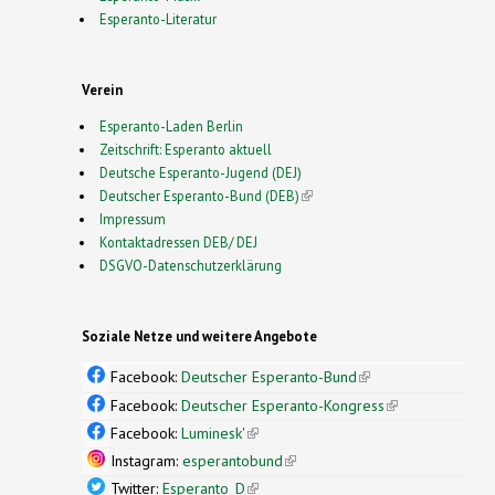
Esperanto-Literatur
Verein
Esperanto-Laden Berlin
Zeitschrift: Esperanto aktuell
Deutsche Esperanto-Jugend (DEJ)
Deutscher Esperanto-Bund (DEB)
(link is external)
Impressum
Kontaktadressen DEB/ DEJ
DSGVO-Datenschutzerklärung
Soziale Netze und weitere Angebote
Facebook:
Deutscher Esperanto-Bund
(link is
external)
Facebook:
Deutscher Esperanto-Kongress
(link is
external)
Facebook:
Luminesk'
(link is external)
Instagram:
esperantobund
(link is external)
Twitter:
Esperanto_D
(link is external)