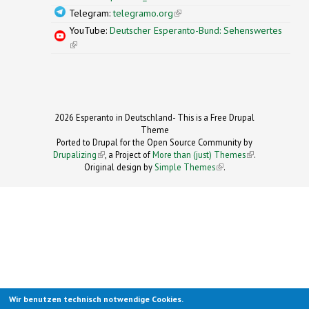
Telegram:
telegramo.org
(link is external)
YouTube:
Deutscher Esperanto-Bund: Sehenswertes
(link is external)
2026 Esperanto in Deutschland- This is a Free Drupal
Theme
Ported to Drupal for the Open Source Community by
Drupalizing
(link is external)
, a Project of
More than (just) Themes
(link is
.
Original design by
Simple Themes
.
(link is
external)
external)
Wir benutzen technisch notwendige Cookies.