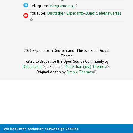
Telegram:
telegramo.org
(link is external)
YouTube:
Deutscher Esperanto-Bund: Sehenswertes
(link is external)
2026 Esperanto in Deutschland- This is a Free Drupal
Theme
Ported to Drupal for the Open Source Community by
Drupalizing
(link is external)
, a Project of
More than (just) Themes
(link is
.
Original design by
Simple Themes
.
(link is
external)
external)
Wir benutzen technisch notwendige Cookies.