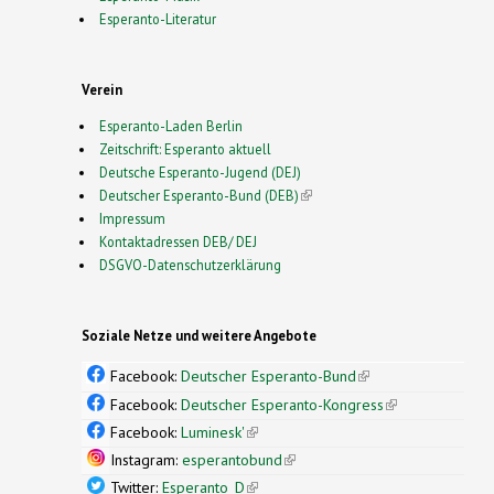
Esperanto-Literatur
Verein
Esperanto-Laden Berlin
Zeitschrift: Esperanto aktuell
Deutsche Esperanto-Jugend (DEJ)
Deutscher Esperanto-Bund (DEB)
(link is external)
Impressum
Kontaktadressen DEB/ DEJ
DSGVO-Datenschutzerklärung
Soziale Netze und weitere Angebote
Facebook:
Deutscher Esperanto-Bund
(link is
external)
Facebook:
Deutscher Esperanto-Kongress
(link is
external)
Facebook:
Luminesk'
(link is external)
Instagram:
esperantobund
(link is external)
Twitter:
Esperanto_D
(link is external)