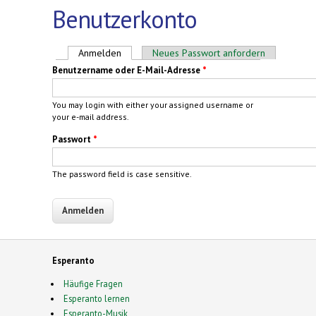
Benutzerkonto
Haupt-Reiter
Anmelden
(aktiver Reiter)
Neues Passwort anfordern
Benutzername oder E-Mail-Adresse
*
You may login with either your assigned username or
your e-mail address.
Passwort
*
The password field is case sensitive.
Esperanto
Häufige Fragen
Esperanto lernen
Esperanto-Musik