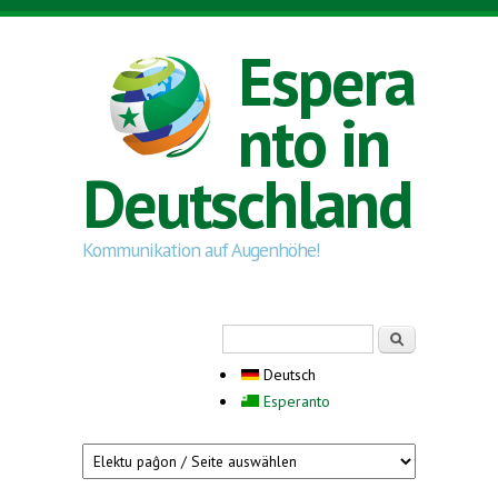
Direkt zum Inhalt
Espera
nto in
Deutschland
Kommunikation auf Augenhöhe!
Suchformular
Suche
Deutsch
Esperanto